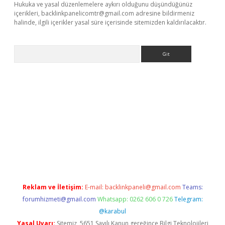
Hukuka ve yasal düzenlemelere aykırı olduğunu düşündüğünüz
içerikleri,
backlinkpanelicomtr@gmail.com
adresine bildirmeniz
halinde, ilgili içerikler yasal süre içerisinde sitemizden kaldırılacaktır.
Arama
r güncel adres
Reklam ve İletişim:
E-mail:
backlinkpaneli@gmail.com
Teams:
forumhizmeti@gmail.com
Whatsapp: 0262 606 0 726
Telegram:
@karabul
Yasal Uyarı:
Sitemiz, 5651 Sayılı Kanun gereğince Bilgi Teknolojileri