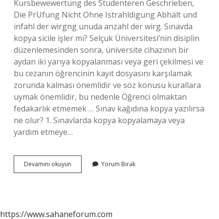
Kursbewewertung des Studenteren Geschrieben,
Die PrUfung Nicht Ohne Istrahldigung Abhält und
infahl der wirgng unuda anzahl der wirg. Sınavda
kopya sicile işler mi? Selçuk Üniversitesi’nin disiplin
düzenlemesinden sonra, üniversite cihazının bir
aydan iki yarıya kopyalanması veya geri çekilmesi ve
bu cezanın öğrencinin kayıt dosyasını karşılamak
zorunda kalması önemlidir ve söz konusu kurallara
uymak önemlidir, bu nedenle Öğrenci olmaktan
fedakarlık etmemek … Sınav kağıdına kopya yazılırsa
ne olur? 1. Sınavlarda kopya kopyalamaya veya
yardım etmeye…
Kopya
Devamını okuyun
Yorum Bırak
Girilirse
Ne
Olur
https://www.sahaneforum.com