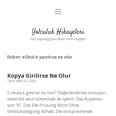
menüyü
Anasayfa
aç
Gizlilik Politikası
Yolculuk Hikayeleri
Yasal Uyarı
Yeni başlangıçlara ilham veren bilgiler!
Hakkımızda
Etiket:
eOkul k yazılırsa ne olur
Kopya Girilirse Ne Olur
Tarih: Mart 12, 2025
E okula k girerse ne olur? Değerlendirme sonuçları
elektrikli okul sisteminde de işlenir. Das Kopieren
von “K”, Das Die Prüsung Nicht Ohne
Eentschuldigung Abhält, Die entsprechende