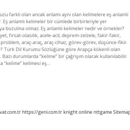
ffuzu farklı olan ancak anlamı aynı olan kelimelere eş anlamlı
r. Eş anlamlı kelimeler bir cümlede birbirleriyle yer
eya bozulma olmaz. Eş anlamlı kelimeler nedir ve örnekler?
, fırsat-olasılık, acele-acil, deprem-zelzele, fakir-fakir,
problem, araç-araç, araç-cihaz, görev-görev, düşünce-fikir.
ir? Türk Dil Kurumu Sözlüğüne göre Arapça kökenli olan
 Bazı durumlarda “kelime” bir çağrışım olarak kullanılabilir.
a “kelime” kelimesi eş…
vat.com.tr
https://geni.com.tr
knight online
nttgame
Sitema