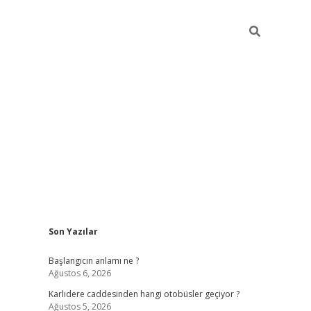
Sidebar
Son Yazılar
betexper giriş
betexpergir.net
betexper güncel
Başlangıcın anlamı ne ?
Ağustos 6, 2026
Karlıdere caddesinden hangi otobüsler geçiyor ?
Ağustos 5, 2026