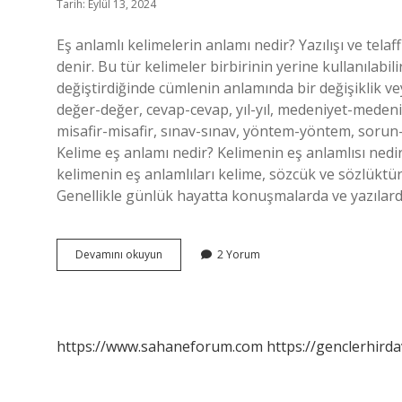
Tarih: Eylül 13, 2024
Eş anlamlı kelimelerin anlamı nedir? Yazılışı ve tela
denir. Bu tür kelimeler birbirinin yerine kullanılabili
değiştirdiğinde cümlenin anlamında bir değişiklik v
değer-değer, cevap-cevap, yıl-yıl, medeniyet-medeniyet
misafir-misafir, sınav-sınav, yöntem-yöntem, sorun-
Kelime eş anlamı nedir? Kelimenin eş anlamlısı ned
kelimenin eş anlamlıları kelime, sözcük ve sözlüktür.
Genellikle günlük hayatta konuşmalarda ve yazılard
Eş
Devamını okuyun
2 Yorum
Anlamlı
Kelime
Ne
Demek
https://www.sahaneforum.com
https://genclerhirda