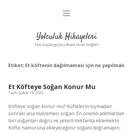
menüyü
Anasayfa
aç
Gizlilik Politikası
Yolculuk Hikayeleri
Yasal Uyarı
Yeni başlangıçlara ilham veren bilgiler!
Hakkımızda
Etiket:
Et köftenin dağılmaması için ne yapılmalı
Et Köfteye Soğan Konur Mu
Tarih: Şubat 19, 2025
Köfteye soğan konur mu? Köftelerin kıymadan
sonraki ana malzemesi soğan. En önemli adımlardan
biri soğanları doğru ve yeterli miktarda eklemektir.
Köfte hamuruna ekleyeceğiniz soğanı doğramayın,