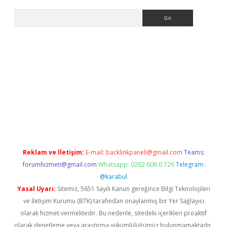
Arama
r güncel adres
Reklam ve İletişim:
E-mail:
backlinkpaneli@gmail.com
Teams:
forumhizmeti@gmail.com
Whatsapp: 0262 606 0 726
Telegram:
@karabul
Yasal Uyarı:
Sitemiz, 5651 Sayılı Kanun gereğince Bilgi Teknolojileri
ve İletişim Kurumu (BTK) tarafından onaylanmış bir Yer Sağlayıcı
olarak hizmet vermektedir. Bu nedenle, sitedeki içerikleri proaktif
olarak denetleme veya araştırma yükümlülüğümüz bulunmamaktadır.