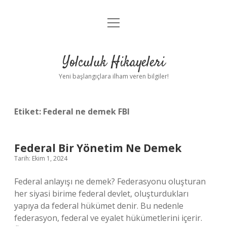
menüyü
Anasayfa
aç
Gizlilik Politikası
Yolculuk Hikayeleri
Yasal Uyarı
Yeni başlangıçlara ilham veren bilgiler!
Hakkımızda
Etiket:
Federal ne demek FBI
Federal Bir Yönetim Ne Demek
Tarih: Ekim 1, 2024
Federal anlayışı ne demek? Federasyonu oluşturan
her siyasi birime federal devlet, oluşturdukları
yapıya da federal hükümet denir. Bu nedenle
federasyon, federal ve eyalet hükümetlerini içerir.