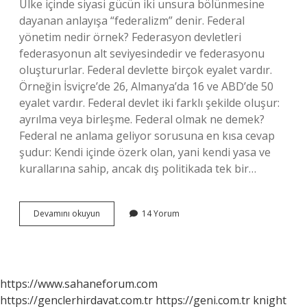
Ülke içinde siyasi gücün iki unsura bölünmesine
dayanan anlayışa “federalizm” denir. Federal
yönetim nedir örnek? Federasyon devletleri
federasyonun alt seviyesindedir ve federasyonu
oluştururlar. Federal devlette birçok eyalet vardır.
Örneğin İsviçre’de 26, Almanya’da 16 ve ABD’de 50
eyalet vardır. Federal devlet iki farklı şekilde oluşur:
ayrılma veya birleşme. Federal olmak ne demek?
Federal ne anlama geliyor sorusuna en kısa cevap
şudur: Kendi içinde özerk olan, yani kendi yasa ve
kurallarına sahip, ancak dış politikada tek bir…
Federal
Devamını okuyun
14 Yorum
Bir
Yönetim
Ne
Demek
https://www.sahaneforum.com
https://genclerhirdavat.com.tr
https://geni.com.tr
knight