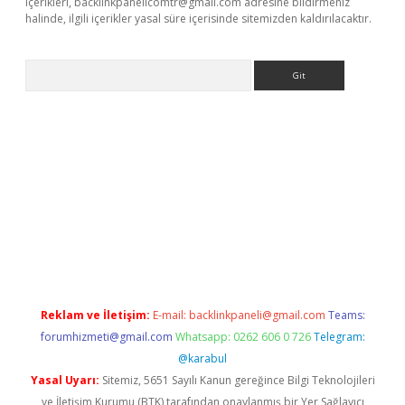
içerikleri,
backlinkpanelicomtr@gmail.com
adresine bildirmeniz
halinde, ilgili içerikler yasal süre içerisinde sitemizden kaldırılacaktır.
Arama
r güncel adres
Reklam ve İletişim:
E-mail:
backlinkpaneli@gmail.com
Teams:
forumhizmeti@gmail.com
Whatsapp: 0262 606 0 726
Telegram:
@karabul
Yasal Uyarı:
Sitemiz, 5651 Sayılı Kanun gereğince Bilgi Teknolojileri
ve İletişim Kurumu (BTK) tarafından onaylanmış bir Yer Sağlayıcı