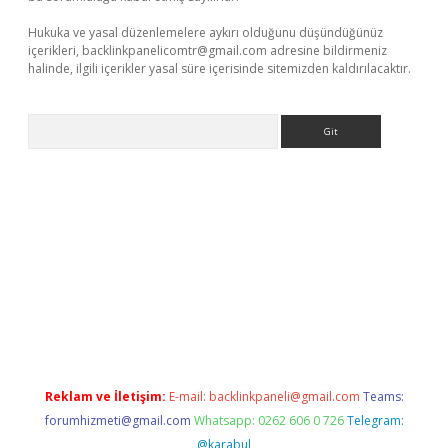
Hukuka ve yasal düzenlemelere aykırı olduğunu düşündüğünüz
içerikleri,
backlinkpanelicomtr@gmail.com
adresine bildirmeniz
halinde, ilgili içerikler yasal süre içerisinde sitemizden kaldırılacaktır.
Arama
r güncel adres
Reklam ve İletişim:
E-mail:
backlinkpaneli@gmail.com
Teams:
forumhizmeti@gmail.com
Whatsapp: 0262 606 0 726
Telegram:
@karabul