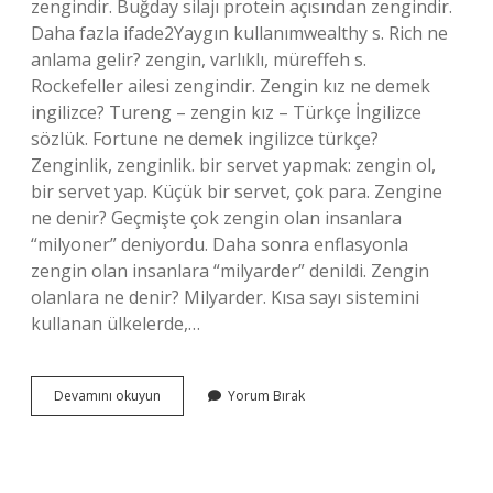
zengindir. Buğday silajı protein açısından zengindir.
Daha fazla ifade2Yaygın kullanımwealthy s. Rich ne
anlama gelir? zengin, varlıklı, müreffeh s.
Rockefeller ailesi zengindir. Zengin kız ne demek
ingilizce? Tureng – zengin kız – Türkçe İngilizce
sözlük. Fortune ne demek ingilizce türkçe?
Zenginlik, zenginlik. bir servet yapmak: zengin ol,
bir servet yap. Küçük bir servet, çok para. Zengine
ne denir? Geçmişte çok zengin olan insanlara
“milyoner” deniyordu. Daha sonra enflasyonla
zengin olan insanlara “milyarder” denildi. Zengin
olanlara ne denir? Milyarder. Kısa sayı sistemini
kullanan ülkelerde,…
Zengin
Devamını okuyun
Yorum Bırak
Ingilizce
Anlamı
Nedir