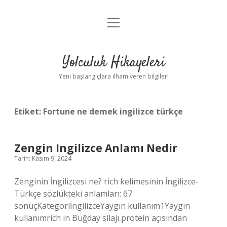
menüyü
Anasayfa
aç
Gizlilik Politikası
Yolculuk Hikayeleri
Yasal Uyarı
Yeni başlangıçlara ilham veren bilgiler!
Hakkımızda
Etiket:
Fortune ne demek ingilizce türkçe
Zengin Ingilizce Anlamı Nedir
Tarih: Kasım 9, 2024
Zenginin İngilizcesi ne? rich kelimesinin İngilizce-
Türkçe sözlükteki anlamları: 67
sonuçKategoriİngilizceYaygın kullanım1Yaygın
kullanımrich in Buğday silajı protein açısından