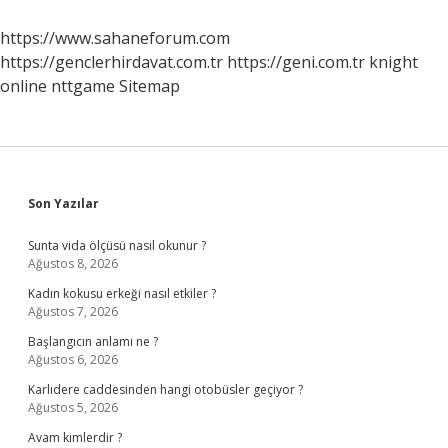
Yapabilir
https://www.sahaneforum.com
https://genclerhirdavat.com.tr
https://geni.com.tr
knight
online
nttgame
Sitemap
Sidebar
Son Yazılar
Sunta vida ölçüsü nasıl okunur ?
Ağustos 8, 2026
Kadın kokusu erkeği nasıl etkiler ?
Ağustos 7, 2026
Başlangıcın anlamı ne ?
Ağustos 6, 2026
Karlıdere caddesinden hangi otobüsler geçiyor ?
Ağustos 5, 2026
Avam kimlerdir ?