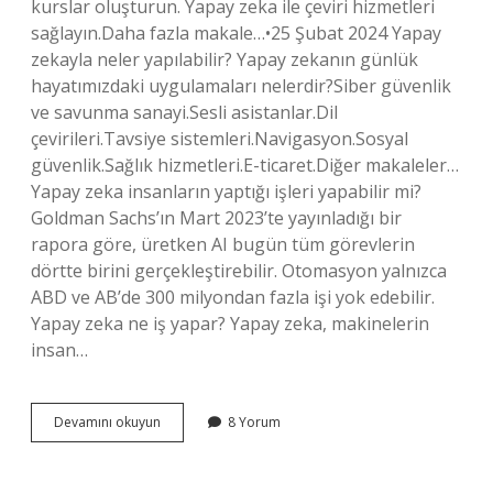
kurslar oluşturun. Yapay zeka ile çeviri hizmetleri
sağlayın.Daha fazla makale…•25 Şubat 2024 Yapay
zekayla neler yapılabilir? Yapay zekanın günlük
hayatımızdaki uygulamaları nelerdir?Siber güvenlik
ve savunma sanayi.Sesli asistanlar.Dil
çevirileri.Tavsiye sistemleri.Navigasyon.Sosyal
güvenlik.Sağlık hizmetleri.E-ticaret.Diğer makaleler…
Yapay zeka insanların yaptığı işleri yapabilir mi?
Goldman Sachs’ın Mart 2023’te yayınladığı bir
rapora göre, üretken AI bugün tüm görevlerin
dörtte birini gerçekleştirebilir. Otomasyon yalnızca
ABD ve AB’de 300 milyondan fazla işi yok edebilir.
Yapay zeka ne iş yapar? Yapay zeka, makinelerin
insan…
Yapay
Devamını okuyun
8 Yorum
Zeka
Hangi
Işleri