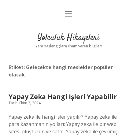
menüyü
Anasayfa
aç
Gizlilik Politikası
Yolculuk Hikayeleri
Yasal Uyarı
Yeni başlangıçlara ilham veren bilgiler!
Hakkımızda
Etiket:
Gelecekte hangi meslekler popüler
olacak
Yapay Zeka Hangi Işleri Yapabilir
Tarih: Ekim 3, 2024
Yapay zeka ile hangi işler yapılır? Yapay zeka ile
para kazanmanın yolları: Yapay zeka ile bir web
sitesi oluşturun ve satın. Yapay zeka ile çevrimiçi