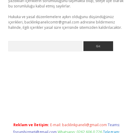
yazdıkları içeriklerin sorumluluğunu taşımakta olup, siteye üye olarak
bu sorumluluğu kabul etmiş sayılırlar.
Hukuka ve yasal düzenlemelere aykırı olduğunu düşündüğünüz
içerikleri,
backlinkpanelicomtr@gmail.com
adresine bildirmeniz
halinde, ilgili içerikler yasal süre içerisinde sitemizden kaldırılacaktır.
Arama
r güncel adres
Reklam ve İletişim:
E-mail:
backlinkpaneli@gmail.com
Teams:
forumhizmeti@gmail.com
Whatsapp: 0262 606 0 726
Telegram: