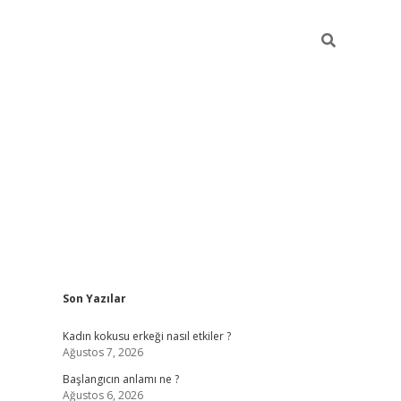
Sidebar
Son Yazılar
betexper giriş
betexpergir.net
betexper güncel
Kadın kokusu erkeği nasıl etkiler ?
Ağustos 7, 2026
Başlangıcın anlamı ne ?
Ağustos 6, 2026