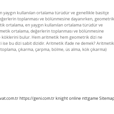
n yaygın kullanılan ortalama türüdür ve genellikle basitçe
, değerlerin toplanması ve bölünmesine dayanırken, geometri
etik ortalama, en yaygın kullanılan ortalama türüdür ve
Aritmetik ortalama, değerlerin toplanması ve bölünmesine
 köklerini bulur. Hem aritmetik hem geometrik dizi ne
ise bu dizi sabit dizidir. Aritmetik ifade ne demek? Aritmetik
ı (toplama, çıkarma, çarpma, bölme, üs alma, kök çıkarma)
vat.com.tr
https://geni.com.tr
knight online
nttgame
Sitema