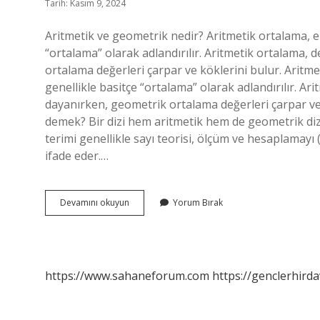
Tarih: Kasım 9, 2024
Aritmetik ve geometrik nedir? Aritmetik ortalama, e
“ortalama” olarak adlandırılır. Aritmetik ortalama
ortalama değerleri çarpar ve köklerini bulur. Aritm
genellikle basitçe “ortalama” olarak adlandırılır. 
dayanırken, geometrik ortalama değerleri çarpar ve
demek? Bir dizi hem aritmetik hem de geometrik dizi 
terimi genellikle sayı teorisi, ölçüm ve hesaplamay
ifade eder.…
Aritmetik
Devamını okuyun
Yorum Bırak
Ve
Geometrik
Ne
Demek
https://www.sahaneforum.com
https://genclerhirda