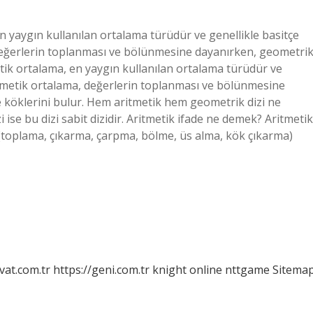
n yaygın kullanılan ortalama türüdür ve genellikle basitçe
, değerlerin toplanması ve bölünmesine dayanırken, geometri
etik ortalama, en yaygın kullanılan ortalama türüdür ve
Aritmetik ortalama, değerlerin toplanması ve bölünmesine
 köklerini bulur. Hem aritmetik hem geometrik dizi ne
ise bu dizi sabit dizidir. Aritmetik ifade ne demek? Aritmetik
ı (toplama, çıkarma, çarpma, bölme, üs alma, kök çıkarma)
vat.com.tr
https://geni.com.tr
knight online
nttgame
Sitema