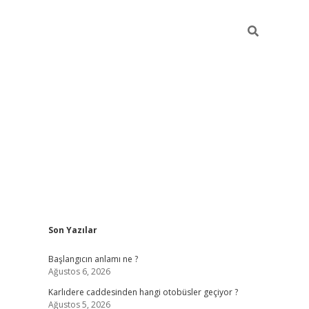
Sidebar
Son Yazılar
betexper giriş
betexpergir.net
betexper güncel
Başlangıcın anlamı ne ?
Ağustos 6, 2026
Karlıdere caddesinden hangi otobüsler geçiyor ?
Ağustos 5, 2026