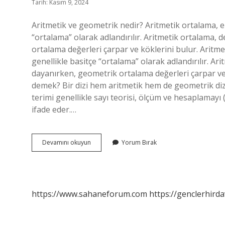
Tarih: Kasım 9, 2024
Aritmetik ve geometrik nedir? Aritmetik ortalama, e
“ortalama” olarak adlandırılır. Aritmetik ortalama
ortalama değerleri çarpar ve köklerini bulur. Aritm
genellikle basitçe “ortalama” olarak adlandırılır. 
dayanırken, geometrik ortalama değerleri çarpar ve
demek? Bir dizi hem aritmetik hem de geometrik dizi 
terimi genellikle sayı teorisi, ölçüm ve hesaplamay
ifade eder.…
Aritmetik
Devamını okuyun
Yorum Bırak
Ve
Geometrik
Ne
Demek
https://www.sahaneforum.com
https://genclerhirda