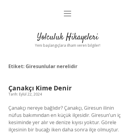
menüyü
Anasayfa
aç
Gizlilik Politikası
Yolculuk Hikayeleri
Yasal Uyarı
Yeni başlangıçlara ilham veren bilgiler!
Hakkımızda
Etiket:
Giresunlular nerelidir
Çanakçı Kime Denir
Tarih: Eylül 22, 2024
Çanakçı nereye bağlıdır? Çanakçı, Giresun ilinin
nüfus bakımından en küçük ilçesidir. Giresun’un iç
kesiminde yer alır ve denize kıyısı yoktur. Görele
ilçesinin bir bucağı iken daha sonra ilçe olmuştur.