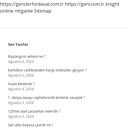
https://genclerhirdavat.com.tr
https://geni.com.tr
knight
online
nttgame
Sitemap
Sidebar
Son Yazılar
Başlangıcın anlamı ne ?
Ağustos 6, 2026
Karlıdere caddesinden hangi otobüsler geçiyor ?
Ağustos 5, 2026
Avam kimlerdir ?
Ağustos 4, 2026
1. dünya savaşı cephelerinde kimlerle savaştık ?
Ağustos 3, 2026
120’nin asal çarpanları nelerdir ?
Ağustos 3, 2026
Sarı altın beyaza çevrilir mi ?