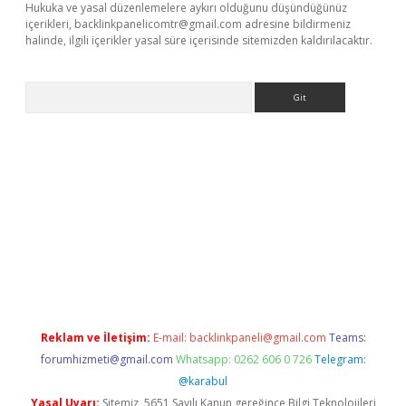
Hukuka ve yasal düzenlemelere aykırı olduğunu düşündüğünüz
içerikleri,
backlinkpanelicomtr@gmail.com
adresine bildirmeniz
halinde, ilgili içerikler yasal süre içerisinde sitemizden kaldırılacaktır.
Arama
Reklam ve İletişim:
E-mail:
backlinkpaneli@gmail.com
Teams:
forumhizmeti@gmail.com
Whatsapp: 0262 606 0 726
Telegram:
@karabul
Yasal Uyarı:
Sitemiz, 5651 Sayılı Kanun gereğince Bilgi Teknolojileri