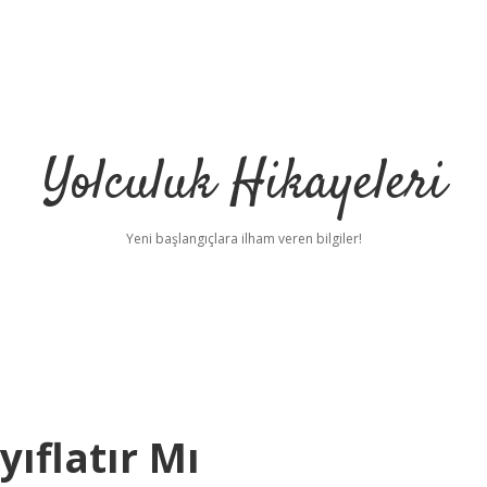
Yolculuk Hikayeleri
Yeni başlangıçlara ilham veren bilgiler!
ıflatır Mı