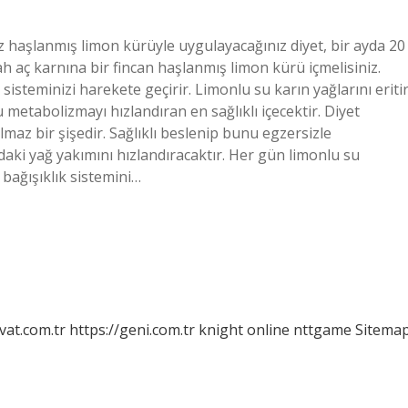
nız haşlanmış limon kürüyle uygulayacağınız diyet, bir ayda 20
ah aç karnına bir fincan haşlanmış limon kürü içmelisiniz.
sisteminizi harekete geçirir. Limonlu su karın yağlarını eriti
 metabolizmayı hızlandıran en sağlıklı içecektir. Diyet
maz bir şişedir. Sağlıklı beslenip bunu egzersizle
daki yağ yakımını hızlandıracaktır. Her gün limonlu su
bağışıklık sistemini…
vat.com.tr
https://geni.com.tr
knight online
nttgame
Sitema