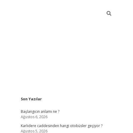
Sidebar
Son Yazılar
betexper giriş
betexpergir.net
betexper güncel
Başlangıcın anlamı ne ?
Ağustos 6, 2026
Karlıdere caddesinden hangi otobüsler geçiyor ?
Ağustos 5, 2026