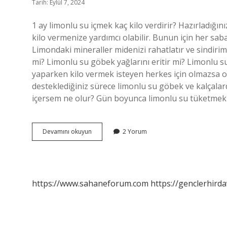
Tarih: Eylül 7, 2024
1 ay limonlu su içmek kaç kilo verdirir? Hazırladığı
kilo vermenize yardımcı olabilir. Bunun için her sab
Limondaki mineraller midenizi rahatlatır ve sindirim 
mi? Limonlu su göbek yağlarını eritir mi? Limonlu su
yaparken kilo vermek isteyen herkes için olmazsa ol
desteklediğiniz sürece limonlu su göbek ve kalçalar
içersem ne olur? Gün boyunca limonlu su tüketmek 
Limonlu
Devamını okuyun
2 Yorum
Su
Içmek
Zayıflatır
Mı
https://www.sahaneforum.com
https://genclerhirda