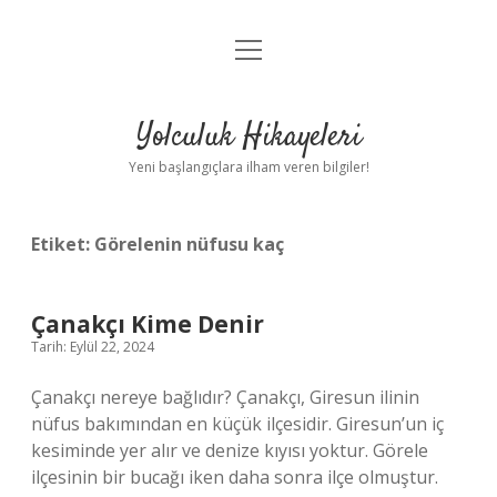
menüyü
Anasayfa
aç
Gizlilik Politikası
Yolculuk Hikayeleri
Yasal Uyarı
Yeni başlangıçlara ilham veren bilgiler!
Hakkımızda
Etiket:
Görelenin nüfusu kaç
Çanakçı Kime Denir
Tarih: Eylül 22, 2024
Çanakçı nereye bağlıdır? Çanakçı, Giresun ilinin
nüfus bakımından en küçük ilçesidir. Giresun’un iç
kesiminde yer alır ve denize kıyısı yoktur. Görele
ilçesinin bir bucağı iken daha sonra ilçe olmuştur.