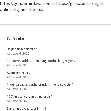
https://genclerhirdavat.com.tr
https://geni.com.tr
knight
online
nttgame
Sitemap
Sidebar
Son Yazılar
Başlangıcın anlamı ne ?
Ağustos 6, 2026
Karlıdere caddesinden hangi otobüsler geçiyor ?
Ağustos 5, 2026
Avam kimlerdir ?
Ağustos 4, 2026
1. dünya savaşı cephelerinde kimlerle savaştık ?
Ağustos 3, 2026
120’nin asal çarpanları nelerdir ?
Ağustos 3, 2026
Sarı altın beyaza çevrilir mi ?