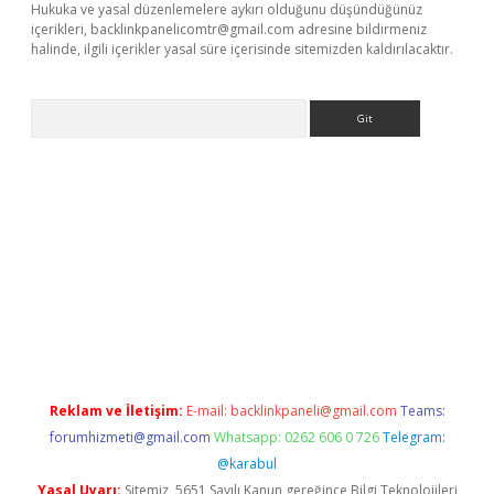
Hukuka ve yasal düzenlemelere aykırı olduğunu düşündüğünüz
içerikleri,
backlinkpanelicomtr@gmail.com
adresine bildirmeniz
halinde, ilgili içerikler yasal süre içerisinde sitemizden kaldırılacaktır.
Arama
r güncel adres
Reklam ve İletişim:
E-mail:
backlinkpaneli@gmail.com
Teams:
forumhizmeti@gmail.com
Whatsapp: 0262 606 0 726
Telegram:
@karabul
Yasal Uyarı:
Sitemiz, 5651 Sayılı Kanun gereğince Bilgi Teknolojileri