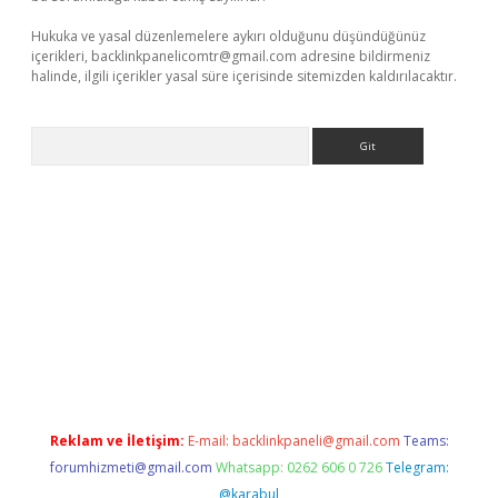
Hukuka ve yasal düzenlemelere aykırı olduğunu düşündüğünüz
içerikleri,
backlinkpanelicomtr@gmail.com
adresine bildirmeniz
halinde, ilgili içerikler yasal süre içerisinde sitemizden kaldırılacaktır.
Arama
r güncel adres
Reklam ve İletişim:
E-mail:
backlinkpaneli@gmail.com
Teams:
forumhizmeti@gmail.com
Whatsapp: 0262 606 0 726
Telegram:
@karabul