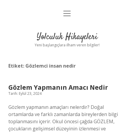
menüyü
Anasayfa
aç
Gizlilik Politikası
Yolculuk Hikayeleri
Yasal Uyarı
Yeni başlangıçlara ilham veren bilgiler!
Hakkımızda
Etiket:
Gözlemci insan nedir
Gözlem Yapmanın Amacı Nedir
Tarih: Eylül 23, 2024
Gözlem yapmanın amaçları nelerdir? Doğal
ortamlarda ve farklı zamanlarda bireylerden bilgi
toplanmasını içerir. Okul öncesi çağda GÖZLEM,
çocukların gelişimsel düzeyinin izlenmesi ve