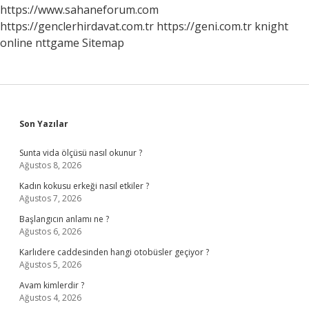
https://www.sahaneforum.com
https://genclerhirdavat.com.tr
https://geni.com.tr
knight
online
nttgame
Sitemap
Sidebar
Son Yazılar
Sunta vida ölçüsü nasıl okunur ?
Ağustos 8, 2026
Kadın kokusu erkeği nasıl etkiler ?
Ağustos 7, 2026
Başlangıcın anlamı ne ?
Ağustos 6, 2026
Karlıdere caddesinden hangi otobüsler geçiyor ?
Ağustos 5, 2026
Avam kimlerdir ?
Ağustos 4, 2026