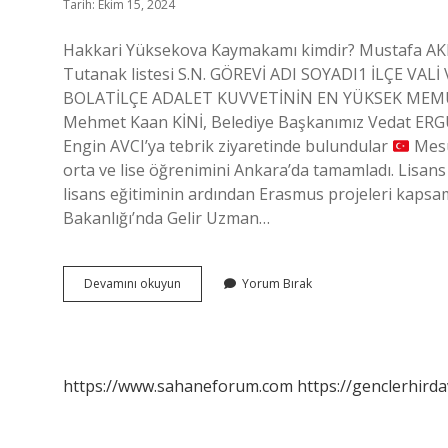
Tarih: Ekim 15, 2024
Hakkari Yüksekova Kaymakamı kimdir? Mustafa AKI
Tutanak listesi S.N. GÖREVİ ADI SOYADI1 İLÇE VAL
BOLATİLÇE ADALET KUVVETİNİN EN YÜKSEK MEMUR 
Mehmet Kaan KİNİ, Belediye Başkanımız Vedat ERG
Engin AVCI’ya tebrik ziyaretinde bulundular
Mesu
orta ve lise öğrenimini Ankara’da tamamladı. Lisa
lisans eğitiminin ardından Erasmus projeleri kapsamın
Bakanlığı’nda Gelir Uzman…
Kaymakam
Devamını okuyun
Yorum Bırak
Mustafa
Akın
Kimdir
https://www.sahaneforum.com
https://genclerhirda