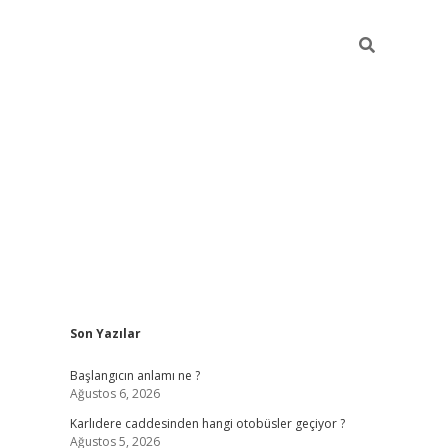
Sidebar
Son Yazılar
betexper giriş
betexpergir.net
betexper güncel
Başlangıcın anlamı ne ?
Ağustos 6, 2026
Karlıdere caddesinden hangi otobüsler geçiyor ?
Ağustos 5, 2026