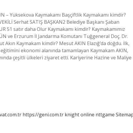
N – Yüksekova Kaymakamı Başçiftlik Kaymakamı kimdir?
İ VEKİLİ Serhat SATIŞ BAŞKAN2 Belediye Başkanı Şaban
51 satır daha Olur Kaymakamı kimdir? Kaymakamımız
ÜN ve Erzurum İl Jandarma Komutanı Tuğgeneral Doç. Dr.
t Akın Kaymakam kimdir? Mesut AKIN Elazığ’da doğdu. İlk,
ns eğitimini ekonomi alanında tamamlayan Kaymakam AKIN,
da çeşitli ülkeleri ziyaret etti. Kariyerine Hazine ve Maliye
vat.com.tr
https://geni.com.tr
knight online
nttgame
Sitema