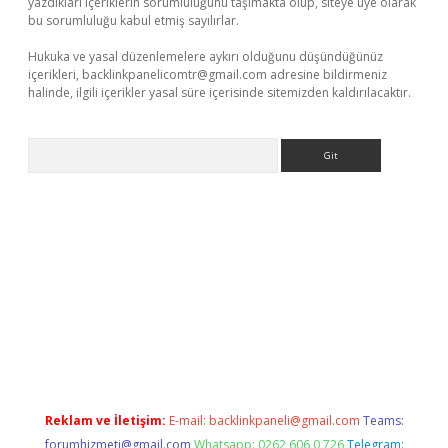
yazdıkları içeriklerin sorumluluğunu taşımakta olup, siteye üye olarak
bu sorumluluğu kabul etmiş sayılırlar.
Hukuka ve yasal düzenlemelere aykırı olduğunu düşündüğünüz
içerikleri,
backlinkpanelicomtr@gmail.com
adresine bildirmeniz
halinde, ilgili içerikler yasal süre içerisinde sitemizden kaldırılacaktır.
Arama
r güncel adres
Reklam ve İletişim:
E-mail:
backlinkpaneli@gmail.com
Teams:
forumhizmeti@gmail.com
Whatsapp: 0262 606 0 726
Telegram: