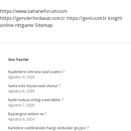
Nelerdir
https://www.sahaneforum.com
https://genclerhirdavat.com.tr
https://geni.com.tr
knight
online
nttgame
Sitemap
Sidebar
Son Yazılar
Kıyafetlerin ömrünü nasıl uzatırız ?
Ağustos 9, 2026
Sunta vida ölçüsü nasıl okunur ?
Ağustos 8, 2026
Kadın kokusu erkeği nasıl etkiler ?
Ağustos 7, 2026
Başlangıcın anlamı ne ?
Ağustos 6, 2026
Karlıdere caddesinden hangi otobüsler geçiyor ?