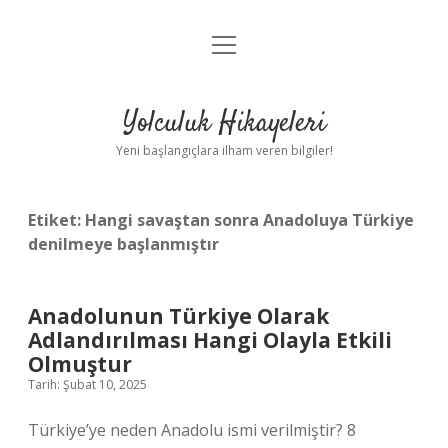
menüyü
Anasayfa
aç
Gizlilik Politikası
Yolculuk Hikayeleri
Yasal Uyarı
Yeni başlangıçlara ilham veren bilgiler!
Hakkımızda
Etiket:
Hangi savaştan sonra Anadoluya Türkiye
denilmeye başlanmıştır
Anadolunun Türkiye Olarak
Adlandırılması Hangi Olayla Etkili
Olmuştur
Tarih: Şubat 10, 2025
Türkiye’ye neden Anadolu ismi verilmiştir? 8