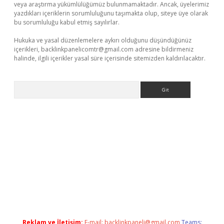
veya araştırma yükümlülüğümüz bulunmamaktadır. Ancak, üyelerimiz
yazdıkları içeriklerin sorumluluğunu taşımakta olup, siteye üye olarak
bu sorumluluğu kabul etmiş sayılırlar.
Hukuka ve yasal düzenlemelere aykırı olduğunu düşündüğünüz
içerikleri,
backlinkpanelicomtr@gmail.com
adresine bildirmeniz
halinde, ilgili içerikler yasal süre içerisinde sitemizden kaldırılacaktır.
Arama
texper güncel adres
Reklam ve İletişim:
E-mail:
backlinkpaneli@gmail.com
Teams: