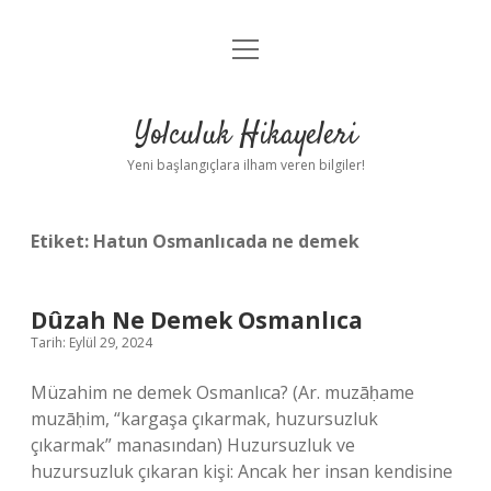
menüyü
Anasayfa
aç
Gizlilik Politikası
Yolculuk Hikayeleri
Yasal Uyarı
Yeni başlangıçlara ilham veren bilgiler!
Hakkımızda
Etiket:
Hatun Osmanlıcada ne demek
Dûzah Ne Demek Osmanlıca
Tarih: Eylül 29, 2024
Müzahim ne demek Osmanlıca? (Ar. muzāḥame
muzāḥim, “kargaşa çıkarmak, huzursuzluk
çıkarmak” manasından) Huzursuzluk ve
huzursuzluk çıkaran kişi: Ancak her insan kendisine