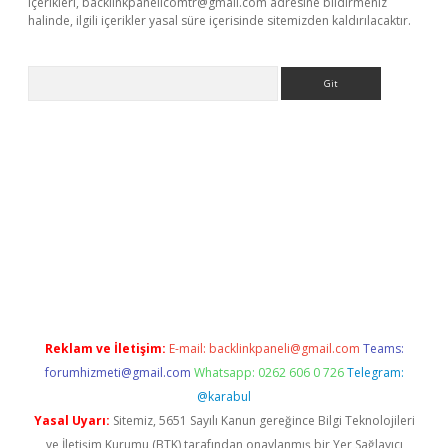
içerikleri,
backlinkpanelicomtr@gmail.com
adresine bildirmeniz
halinde, ilgili içerikler yasal süre içerisinde sitemizden kaldırılacaktır.
Arama
r güncel adres
Reklam ve İletişim:
E-mail:
backlinkpaneli@gmail.com
Teams:
forumhizmeti@gmail.com
Whatsapp: 0262 606 0 726
Telegram:
@karabul
Yasal Uyarı:
Sitemiz, 5651 Sayılı Kanun gereğince Bilgi Teknolojileri
ve İletişim Kurumu (BTK) tarafından onaylanmış bir Yer Sağlayıcı