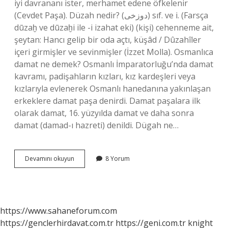
iyi davrananı ister, merhamet edene öfkelenir
(Cevdet Paşa). Düzah nedir? (ﺩﻭﺯﺧﻰ) sıf. ve i. (Farsça
dūzaḫ ve dūzaḫі ile -і izahat eki) (kişi) cehenneme ait,
şeytan: Hancı gelip bir oda açtı, küşâd / Dûzahîler
içeri girmişler ve sevinmişler (İzzet Molla). Osmanlıca
damat ne demek? Osmanlı İmparatorluğu’nda damat
kavramı, padişahların kızları, kız kardeşleri veya
kızlarıyla evlenerek Osmanlı hanedanına yakınlaşan
erkeklere damat paşa denirdi. Damat paşalara ilk
olarak damat, 16. yüzyılda damat ve daha sonra
damat (damad-ı hazreti) denildi. Dügah ne…
Dûzah
Devamını okuyun
8 Yorum
Ne
Demek
Osmanlıca
https://www.sahaneforum.com
https://genclerhirdavat.com.tr
https://geni.com.tr
knight