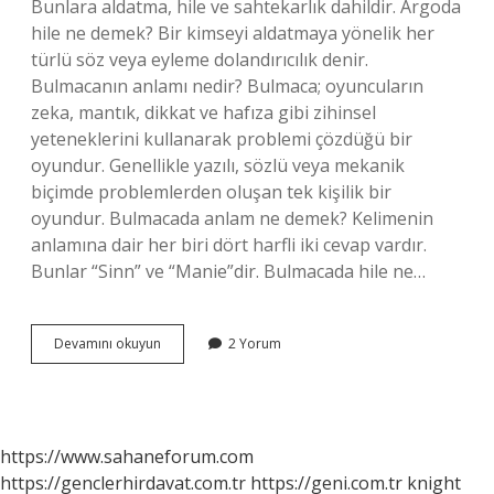
Bunlara aldatma, hile ve sahtekarlık dahildir. Argoda
hile ne demek? Bir kimseyi aldatmaya yönelik her
türlü söz veya eyleme dolandırıcılık denir.
Bulmacanın anlamı nedir? Bulmaca; oyuncuların
zeka, mantık, dikkat ve hafıza gibi zihinsel
yeteneklerini kullanarak problemi çözdüğü bir
oyundur. Genellikle yazılı, sözlü veya mekanik
biçimde problemlerden oluşan tek kişilik bir
oyundur. Bulmacada anlam ne demek? Kelimenin
anlamına dair her biri dört harfli iki cevap vardır.
Bunlar “Sinn” ve “Manie”dir. Bulmacada hile ne…
Hile
Devamını okuyun
2 Yorum
Ne
Demek
Bulmaca
https://www.sahaneforum.com
https://genclerhirdavat.com.tr
https://geni.com.tr
knight