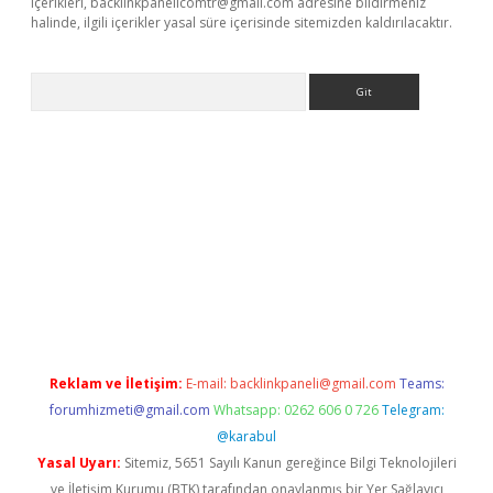
içerikleri,
backlinkpanelicomtr@gmail.com
adresine bildirmeniz
halinde, ilgili içerikler yasal süre içerisinde sitemizden kaldırılacaktır.
Arama
r güncel adres
Reklam ve İletişim:
E-mail:
backlinkpaneli@gmail.com
Teams:
forumhizmeti@gmail.com
Whatsapp: 0262 606 0 726
Telegram:
@karabul
Yasal Uyarı:
Sitemiz, 5651 Sayılı Kanun gereğince Bilgi Teknolojileri
ve İletişim Kurumu (BTK) tarafından onaylanmış bir Yer Sağlayıcı