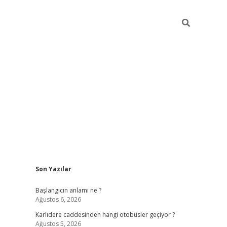
Sidebar
Son Yazılar
betexper giriş
betexpergir.net
betexper güncel
Başlangıcın anlamı ne ?
Ağustos 6, 2026
Karlıdere caddesinden hangi otobüsler geçiyor ?
Ağustos 5, 2026