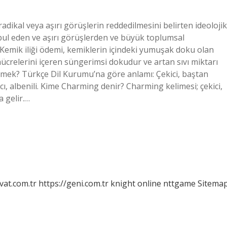
 radikal veya aşırı görüşlerin reddedilmesini belirten ideolojik
kabul eden ve aşırı görüşlerden ve büyük toplumsal
? Kemik iliği ödemi, kemiklerin içindeki yumuşak doku olan
k hücrelerini içeren süngerimsi dokudur ve artan sıvı miktarı
emek? Türkçe Dil Kurumu’na göre anlamı: Çekici, baştan
arıcı, albenili. Kime Charming denir? Charming kelimesi; çekici,
a gelir.…
vat.com.tr
https://geni.com.tr
knight online
nttgame
Sitema