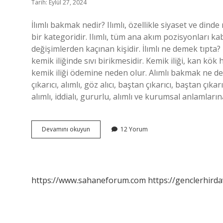
Tarih: Eylül 27, 2024
İlımlı bakmak nedir? Ilımlı, özellikle siyaset ve dinde
bir kategoridir. Ilımlı, tüm ana akım pozisyonları 
değişimlerden kaçınan kişidir. İlımlı ne demek tıpta
kemik iliğinde sıvı birikmesidir. Kemik iliği, kan kö
kemik iliği ödemine neden olur. Alımlı bakmak ne d
çıkarıcı, alımlı, göz alıcı, baştan çıkarıcı, baştan çık
alımlı, iddialı, gururlu, alımlı ve kurumsal anlamların
Ilımlı
Devamını okuyun
12 Yorum
Bakmak
Ne
Demek
https://www.sahaneforum.com
https://genclerhirda