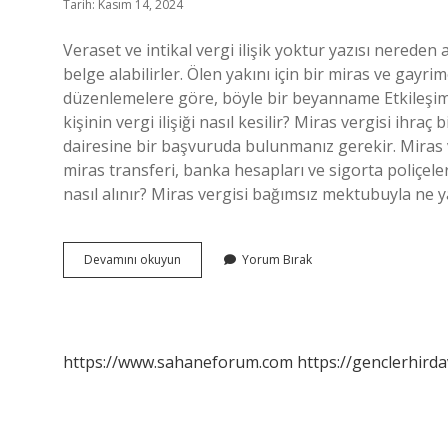
Tarih: Kasım 14, 2024
Veraset ve intikal vergi ilişik yoktur yazısı nereden 
belge alabilirler. Ölen yakını için bir miras ve gayr
düzenlemelere göre, böyle bir beyanname Etkileşimli 
kişinin vergi ilişiği nasıl kesilir? Miras vergisi ihraç 
dairesine bir başvuruda bulunmanız gerekir. Miras 
miras transferi, banka hesapları ve sigorta poliçeleri 
nasıl alınır? Miras vergisi bağımsız mektubuyla ne
Veraset
Devamını okuyun
Yorum Bırak
Ilişiği
Yoktur
Yazısı
Nasıl
Alınır
https://www.sahaneforum.com
https://genclerhirda