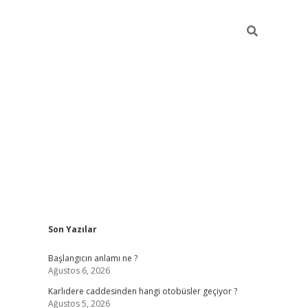
Sidebar
Son Yazılar
betexper giriş
betexpergir.net
betexper güncel
Başlangıcın anlamı ne ?
Ağustos 6, 2026
Karlıdere caddesinden hangi otobüsler geçiyor ?
Ağustos 5, 2026