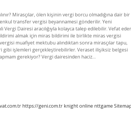
alınır? Mirasçılar, ölen kişinin vergi borcu olmadığına dair bir
imenkul transfer vergisi beyannamesi gönderilir. Yeni
Vergi Dairesi aracılığıyla kolayca talep edilebilir. Vefat ede
bildirimi almak için miras bildirimi ile birlikte miras vergisi
vergisi muafiyet mektubu alındıktan sonra mirasçılar tapu,
gibi işlemleri gerçekleştirebilirler. Veraset ilişiksiz belgesi
 yapmam gerekiyor? Vergi dairesinden haciz…
vat.com.tr
https://geni.com.tr
knight online
nttgame
Sitema