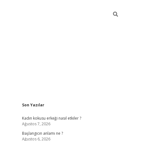
Sidebar
Son Yazılar
betexper giriş
betexpergir.net
betexper güncel
Kadın kokusu erkeği nasıl etkiler ?
Ağustos 7, 2026
Başlangıcın anlamı ne ?
Ağustos 6, 2026