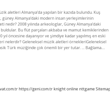
zik aletleri Almanya’da yapılan bir kazıda bulundu. Kuş
r, güney Almanya’daki modern insan yerleşimlerinin
leti nedir? 2008 yılında arkeologlar, Güney Almanya’daki
ı buldular. Bu flüt parçaları akbaba ve mamut kemiklerinden
00 yıl öncesine dayanıyor ve şimdiye kadar yapılmış en eski
eri nelerdir? Geleneksel müzik aletleri örnekleriGeleneksel
lasik Türk müziğinde çok önemli bir yer tutar. … Bağlama.…
vat.com.tr
https://geni.com.tr
knight online
nttgame
Sitema