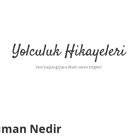
Yolculuk Hikayeleri
Yeni başlangıçlara ilham veren bilgiler!
üman Nedir