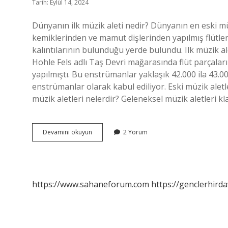
Tarih: Eylül 14, 2024
Dünyanın ilk müzik aleti nedir? Dünyanın en eski mü
kemiklerinden ve mamut dişlerinden yapılmış flütle
kalıntılarının bulunduğu yerde bulundu. Ilk müzik a
Hohle Fels adlı Taş Devri mağarasında flüt parçalar
yapılmıştı. Bu enstrümanlar yaklaşık 42.000 ila 43.0
enstrümanlar olarak kabul ediliyor. Eski müzik aletl
müzik aletleri nelerdir? Geleneksel müzik aletleri k
Dünyadaki
Devamını okuyun
2 Yorum
Ilk
Enstrüman
Nedir
https://www.sahaneforum.com
https://genclerhirda