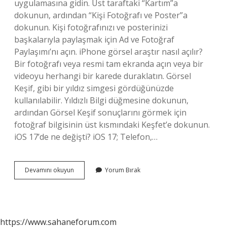
uygulamasına gidin. Üst taraftaki “Kartım”a
dokunun, ardından “Kişi Fotoğrafı ve Poster”a
dokunun. Kişi fotoğrafınızı ve posterinizi
başkalarıyla paylaşmak için Ad ve Fotoğraf
Paylaşımı’nı açın. iPhone görsel araştır nasıl açılır?
Bir fotoğrafı veya resmi tam ekranda açın veya bir
videoyu herhangi bir karede duraklatın. Görsel
Keşif, gibi bir yıldız simgesi gördüğünüzde
kullanılabilir. Yıldızlı Bilgi düğmesine dokunun,
ardından Görsel Keşif sonuçlarını görmek için
fotoğraf bilgisinin üst kısmındaki Keşfet’e dokunun.
iOS 17’de ne değişti? iOS 17; Telefon,…
Ios
Devamını okuyun
Yorum Bırak
17
Resimli
Arama
Nasıl
Yapılır
https://www.sahaneforum.com