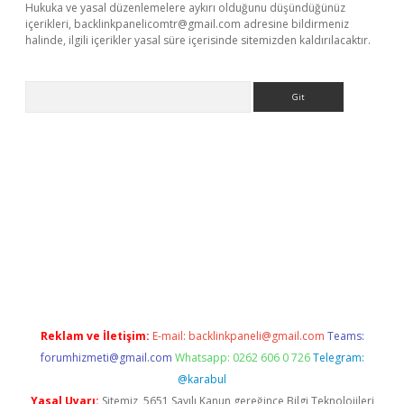
Hukuka ve yasal düzenlemelere aykırı olduğunu düşündüğünüz
içerikleri,
backlinkpanelicomtr@gmail.com
adresine bildirmeniz
halinde, ilgili içerikler yasal süre içerisinde sitemizden kaldırılacaktır.
Arama
r güncel adres
Reklam ve İletişim:
E-mail:
backlinkpaneli@gmail.com
Teams:
forumhizmeti@gmail.com
Whatsapp: 0262 606 0 726
Telegram:
@karabul
Yasal Uyarı:
Sitemiz, 5651 Sayılı Kanun gereğince Bilgi Teknolojileri