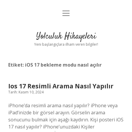
menüyü
Anasayfa
aç
Gizlilik Politikası
Yolculuk Hikayeleri
Yasal Uyarı
Yeni başlangıçlara ilham veren bilgiler!
Hakkımızda
Etiket:
iOS 17 bekleme modu nasıl açılır
Ios 17 Resimli Arama Nasıl Yapılır
Tarih: Kasım 10, 2024
iPhone’da resimli arama nasıl yapılır? iPhone veya
iPad’inizde bir görsel arayın. Görselin arama
sonucunu bulmak için aşağı kaydırın. Kişi posteri iOS
17 nasıl yapılır? iPhone’unuzdaki Kişiler