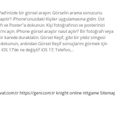
iPad’inizde bir görsel arayın. Görselin arama sonucunu
 yapılır? iPhone’unuzdaki Kişiler uygulamasına gidin. Üst
ı ve Poster”a dokunun. Kişi fotoğrafınızı ve posterinizi
ı açın. iPhone görsel araştır nasıl açılır? Bir fotoğrafı veya
 karede duraklatın. Görsel Keşif, gibi bir yıldız simgesi
ne dokunun, ardından Görsel Keşif sonuçlarını görmek için
 iOS 17’de ne değişti? iOS 17; Telefon,…
vat.com.tr
https://geni.com.tr
knight online
nttgame
Sitema