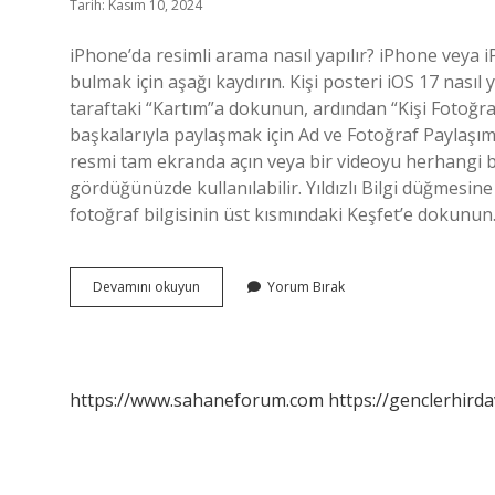
Tarih: Kasım 10, 2024
iPhone’da resimli arama nasıl yapılır? iPhone veya 
bulmak için aşağı kaydırın. Kişi posteri iOS 17 nasıl
taraftaki “Kartım”a dokunun, ardından “Kişi Fotoğraf
başkalarıyla paylaşmak için Ad ve Fotoğraf Paylaşımı’n
resmi tam ekranda açın veya bir videoyu herhangi bir
gördüğünüzde kullanılabilir. Yıldızlı Bilgi düğmesi
fotoğraf bilgisinin üst kısmındaki Keşfet’e dokunun.
Ios
Devamını okuyun
Yorum Bırak
17
Resimli
Arama
Nasıl
Yapılır
https://www.sahaneforum.com
https://genclerhirda