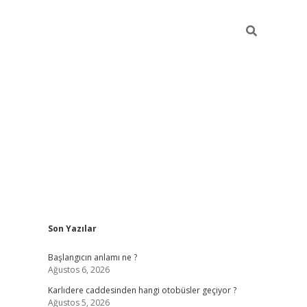
Sidebar
Son Yazılar
betexper giriş
betexpergir.net
betexper güncel
Başlangıcın anlamı ne ?
Ağustos 6, 2026
Karlıdere caddesinden hangi otobüsler geçiyor ?
Ağustos 5, 2026