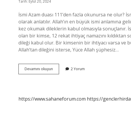
Tarih: Eylül 20, 2024
İsmi Azam duası 111’den fazla okunursa ne olur? İs
olarak anlatılır. Allah’ın en büyük ismi anlamına gel
kez okumak dileklerin kabul olmasıyla sonuçlanır. İ
olan bir kimse, 12 rekat ihtiyaç namazını kıldıktan s
dileği kabul olur. Bir kimsenin bir ihtiyacı varsa v
Allah’tan dileğini isterse, Yüce Allah şüphesiz…
Ismi
Devamını okuyun
2 Yorum
Azam
Duası
111
Kere
Okunursa
https://www.sahaneforum.com
https://genclerhirda
Ne
Olur