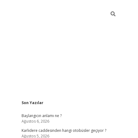
Sidebar
Son Yazılar
betexper giriş
betexpergir.net
betexper güncel
Başlangıcın anlamı ne ?
Ağustos 6, 2026
Karlıdere caddesinden hangi otobüsler geçiyor ?
Ağustos 5, 2026