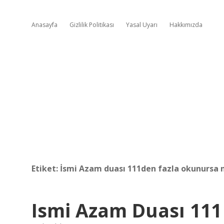
Anasayfa
Gizlilik Politikası
Yasal Uyarı
Hakkımızda
Etiket:
İsmi Azam duası 111den fazla okunursa n
Ismi Azam Duası 111