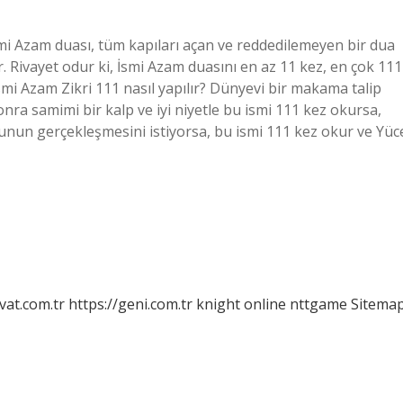
mi Azam duası, tüm kapıları açan ve reddedilemeyen bir dua
ir. Rivayet odur ki, İsmi Azam duasını en az 11 kez, en çok 111
smi Azam Zikri 111 nasıl yapılır? Dünyevi bir makama talip
onra samimi bir kalp ve iyi niyetle bu ismi 111 kez okursa,
e bunun gerçekleşmesini istiyorsa, bu ismi 111 kez okur ve Yüc
vat.com.tr
https://geni.com.tr
knight online
nttgame
Sitema