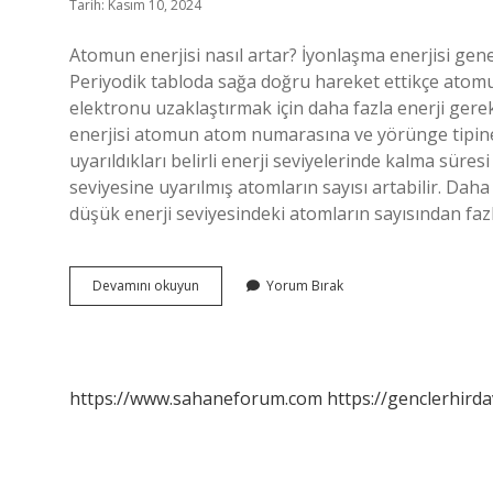
Tarih: Kasım 10, 2024
Atomun enerjisi nasıl artar? İyonlaşma enerjisi gene
Periyodik tabloda sağa doğru hareket ettikçe atomun 
elektronu uzaklaştırmak için daha fazla enerji gere
enerjisi atomun atom numarasına ve yörünge tipine 
uyarıldıkları belirli enerji seviyelerinde kalma süres
seviyesine uyarılmış atomların sayısı artabilir. Dah
düşük enerji seviyesindeki atomların sayısından faz
Atomda
Devamını okuyun
Yorum Bırak
Enerji
Nasıl
Artar
https://www.sahaneforum.com
https://genclerhirda