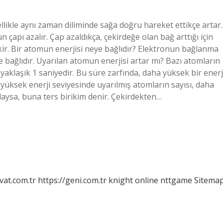
llikle aynı zaman diliminde sağa doğru hareket ettikçe artar.
çapı azalır. Çap azaldıkça, çekirdeğe olan bağ arttığı için
kir. Bir atomun enerjisi neye bağlıdır? Elektronun bağlanma
bağlıdır. Uyarılan atomun enerjisi artar mı? Bazı atomların
i yaklaşık 1 saniyedir. Bu süre zarfında, daha yüksek bir enerj
a yüksek enerji seviyesinde uyarılmış atomların sayısı, daha
laysa, buna ters birikim denir. Çekirdekten…
vat.com.tr
https://geni.com.tr
knight online
nttgame
Sitema