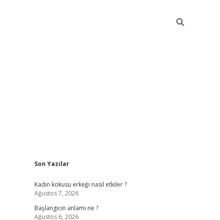
Sidebar
Son Yazılar
betexper giriş
betexpergir.net
betexper güncel
Kadın kokusu erkeği nasıl etkiler ?
Ağustos 7, 2026
Başlangıcın anlamı ne ?
Ağustos 6, 2026