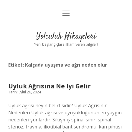
menüyü
Anasayfa
aç
Gizlilik Politikası
Yolculuk Hikayeleri
Yasal Uyarı
Yeni başlangıçlara ilham veren bilgiler!
Hakkımızda
Etiket:
Kalçada uyuşma ve ağrı neden olur
Uyluk Ağrısına Ne Iyi Gelir
Tarih: Eylül 26, 2024
Uyluk ağrısı neyin belirtisidir? Uyluk Ağrısının
Nedenleri Uyluk ağrısı ve uyuşukluğunun en yaygın
nedenleri şunlardır: Sıkışmış spinal sinir, spinal
stenoz, travma, iliotibial bant sendromu, kan pıhtısı