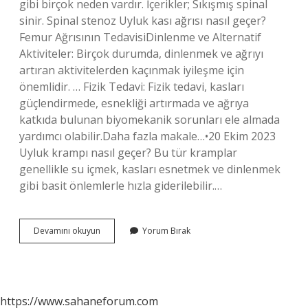
gibi birçok neden vardır. İçerikler; Sıkışmış spinal
sinir. Spinal stenoz Uyluk kası ağrısı nasıl geçer?
Femur Ağrısının TedavisiDinlenme ve Alternatif
Aktiviteler: Birçok durumda, dinlenmek ve ağrıyı
artıran aktivitelerden kaçınmak iyileşme için
önemlidir. … Fizik Tedavi: Fizik tedavi, kasları
güçlendirmede, esnekliği artırmada ve ağrıya
katkıda bulunan biyomekanik sorunları ele almada
yardımcı olabilir.Daha fazla makale…•20 Ekim 2023
Uyluk krampı nasıl geçer? Bu tür kramplar
genellikle su içmek, kasları esnetmek ve dinlenmek
gibi basit önlemlerle hızla giderilebilir.…
Uyluk
Devamını okuyun
Yorum Bırak
Ağrısına
Ne
Iyi
Gelir
https://www.sahaneforum.com