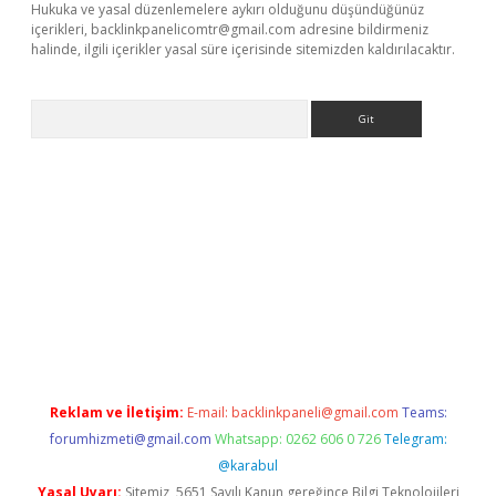
Hukuka ve yasal düzenlemelere aykırı olduğunu düşündüğünüz
içerikleri,
backlinkpanelicomtr@gmail.com
adresine bildirmeniz
halinde, ilgili içerikler yasal süre içerisinde sitemizden kaldırılacaktır.
Arama
r güncel adres
Reklam ve İletişim:
E-mail:
backlinkpaneli@gmail.com
Teams:
forumhizmeti@gmail.com
Whatsapp: 0262 606 0 726
Telegram:
@karabul
Yasal Uyarı:
Sitemiz, 5651 Sayılı Kanun gereğince Bilgi Teknolojileri