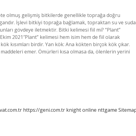
e olmuş gelişmiş bitkilerde genellikle toprağa doğru
ndır. İşlevi bitkiyi toprağa bağlamak, topraktan su ve suda
rı gövdeye iletmektir. Bitki kelimesi fiil mi? “Plant”
1 Ekim 2021″Plant” kelimesi hem isim hem de fiil olarak
de kök kısımları birdir. Yan kök: Ana kökten birçok kök çıkar.
 maddeleri emer. Ömürleri kısa olmasa da, ölenlerin yerini
vat.com.tr
https://geni.com.tr
knight online
nttgame
Sitema