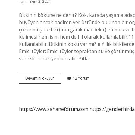
Tarih: Ekim 2, 2024
Bitkinin köküne ne denir? Kök, karada yaşama adapt
büyüyen ancak nadiren yer üstünde bulunan bir orga
çözünmüş tuzları (inorganik maddeler) emmek ve bunla
kelimesi hem isim hem de fiil olarak kullanılabilir.1
kullanılabilir. Bitkinin kökü var mı? ∎ Yıllık bitkiler
Emici tüyler: Emici tüyler topraktan su ve çözünmüş
sürekli olarak yenileri alır. Bitki…
Bitkinin
Devamını okuyun
12 Yorum
Kökü
Nedir
Türkçe
https://www.sahaneforum.com
https://genclerhirda