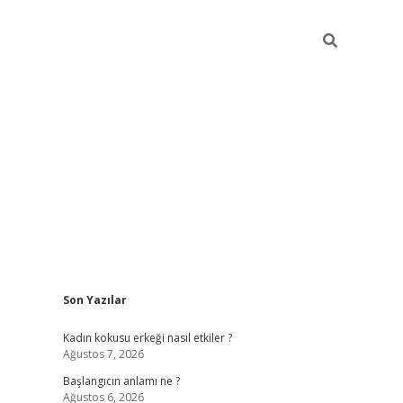
Sidebar
Son Yazılar
betexper giriş
betexpergir.net
betexper güncel 
Kadın kokusu erkeği nasıl etkiler ?
Ağustos 7, 2026
Başlangıcın anlamı ne ?
Ağustos 6, 2026