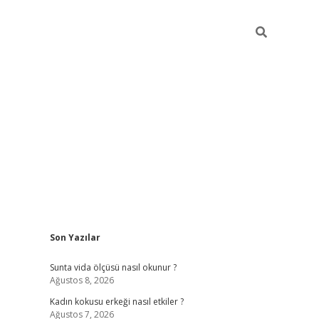
Sidebar
Son Yazılar
betexper giriş
betexpergir.net
betexper güncel
Sunta vida ölçüsü nasıl okunur ?
Ağustos 8, 2026
Kadın kokusu erkeği nasıl etkiler ?
Ağustos 7, 2026