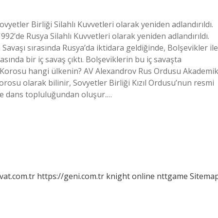
yetler Birliği Silahlı Kuvvetleri olarak yeniden adlandırıldı.
992’de Rusya Silahlı Kuvvetleri olarak yeniden adlandırıldı.
Savaşı sırasında Rusya’da iktidara geldiğinde, Bolşevikler ile
asında bir iç savaş çıktı. Bolşeviklerin bu iç savaşta
rdu Korosu hangi ülkenin? AV Alexandrov Rus Ordusu Akademi
rosu olarak bilinir, Sovyetler Birliği Kızıl Ordusu’nun resmi
ve dans topluluğundan oluşur.…
vat.com.tr
https://geni.com.tr
knight online
nttgame
Sitema