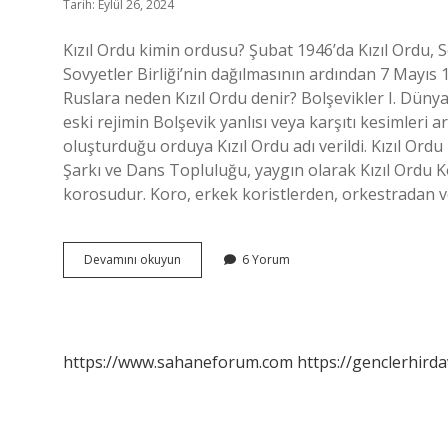
Tarih: Eylül 26, 2024
Kızıl Ordu kimin ordusu? Şubat 1946’da Kızıl Ordu, Sov
Sovyetler Birliği’nin dağılmasının ardından 7 Mayıs 1
Ruslara neden Kızıl Ordu denir? Bolşevikler I. Dünya 
eski rejimin Bolşevik yanlısı veya karşıtı kesimleri ar
oluşturduğu orduya Kızıl Ordu adı verildi. Kızıl O
Şarkı ve Dans Topluluğu, yaygın olarak Kızıl Ordu Ko
korosudur. Koro, erkek koristlerden, orkestradan 
Kızıl
Devamını okuyun
6 Yorum
Ordu
Hangi
Ülkeye
Aittir
https://www.sahaneforum.com
https://genclerhirda