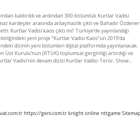
yından kaldırıldı ve ardından 300 bölümlük Kurtlar Vadisi
aşmaz kardeşler arasında anlaşmazlık çıktı ve Bahadır Özdener
etti. Kurtlar Vadisi kaos çıktı mı? Türkiye’de yayınlandığı
iteliğindeki yeni proje “Kurtlar Vadisi Kaos”un 2019’da
ündeki dizinin yeni bölümleri dijital platformda yayınlanacak.
n Üst Kurulu’nun (RTÜK) toplumsal gerginliği artırdığı ve
 Kurtlar Vadisi’nin devam dizisi Kurtlar Vadisi-Terör, Show…
vat.com.tr
https://geni.com.tr
knight online
nttgame
Sitema