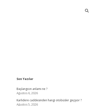
Sidebar
Son Yazılar
betexper giriş
betexpergir.net
betexper güncel
Başlangıcın anlamı ne ?
Ağustos 6, 2026
Karlıdere caddesinden hangi otobüsler geçiyor ?
Ağustos 5, 2026