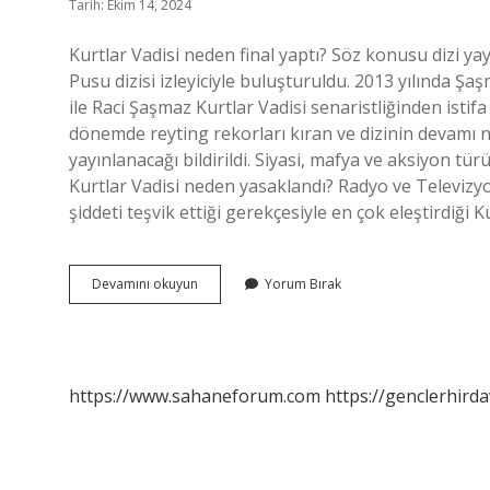
Tarih: Ekim 14, 2024
Kurtlar Vadisi neden final yaptı? Söz konusu dizi ya
Pusu dizisi izleyiciyle buluşturuldu. 2013 yılında Ş
ile Raci Şaşmaz Kurtlar Vadisi senaristliğinden istifa 
dönemde reyting rekorları kıran ve dizinin devamı n
yayınlanacağı bildirildi. Siyasi, mafya ve aksiyon tür
Kurtlar Vadisi neden yasaklandı? Radyo ve Televizyo
şiddeti teşvik ettiği gerekçesiyle en çok eleştirdiği
Kurtlar
Devamını okuyun
Yorum Bırak
Vadisi
Dizisi
Neden
Bitti
https://www.sahaneforum.com
https://genclerhirda