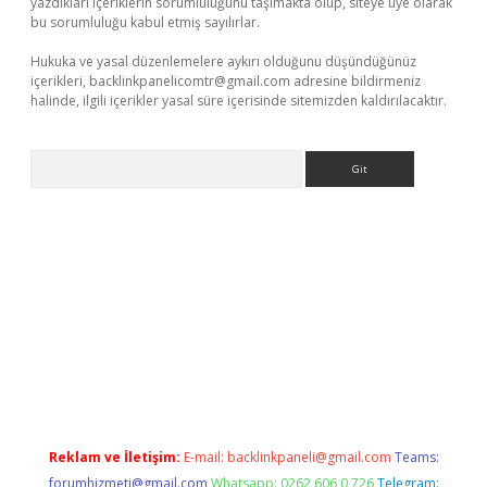
yazdıkları içeriklerin sorumluluğunu taşımakta olup, siteye üye olarak
bu sorumluluğu kabul etmiş sayılırlar.
Hukuka ve yasal düzenlemelere aykırı olduğunu düşündüğünüz
içerikleri,
backlinkpanelicomtr@gmail.com
adresine bildirmeniz
halinde, ilgili içerikler yasal süre içerisinde sitemizden kaldırılacaktır.
Arama
r güncel adres
Reklam ve İletişim:
E-mail:
backlinkpaneli@gmail.com
Teams:
forumhizmeti@gmail.com
Whatsapp: 0262 606 0 726
Telegram: