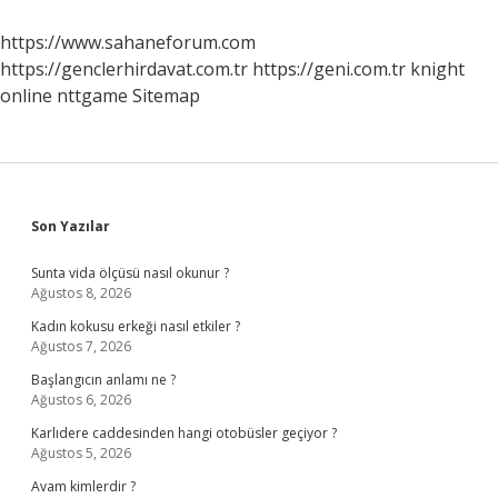
Mı
https://www.sahaneforum.com
https://genclerhirdavat.com.tr
https://geni.com.tr
knight
online
nttgame
Sitemap
Sidebar
Son Yazılar
Sunta vida ölçüsü nasıl okunur ?
Ağustos 8, 2026
Kadın kokusu erkeği nasıl etkiler ?
Ağustos 7, 2026
Başlangıcın anlamı ne ?
Ağustos 6, 2026
Karlıdere caddesinden hangi otobüsler geçiyor ?
Ağustos 5, 2026
Avam kimlerdir ?