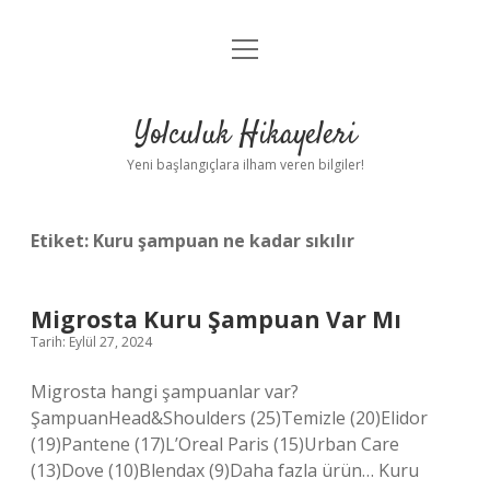
menüyü
Anasayfa
aç
Gizlilik Politikası
Yolculuk Hikayeleri
Yasal Uyarı
Yeni başlangıçlara ilham veren bilgiler!
Hakkımızda
Etiket:
Kuru şampuan ne kadar sıkılır
Migrosta Kuru Şampuan Var Mı
Tarih: Eylül 27, 2024
Migrosta hangi şampuanlar var?
ŞampuanHead&Shoulders (25)Temizle (20)Elidor
(19)Pantene (17)L’Oreal Paris (15)Urban Care
(13)Dove (10)Blendax (9)Daha fazla ürün… Kuru