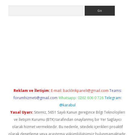
Arama
xper güncel adres
Reklam ve İletişim:
E-mail:
backlinkpaneli@gmail.com
Teams:
forumhizmeti@gmail.com
Whatsapp: 0262 606 0 726
Telegram:
@karabul
Yasal Uyarı:
Sitemiz, 5651 Sayılı Kanun gereğince Bilgi Teknolojileri
ve İletişim Kurumu (BTK) tarafından onaylanmış bir Yer Sağlayıcı
olarak hizmet vermektedir. Bu nedenle, sitedeki içerikleri proaktif
olarak denetleme veya araştırma yükümlülüğümüz bulunmamaktadır.