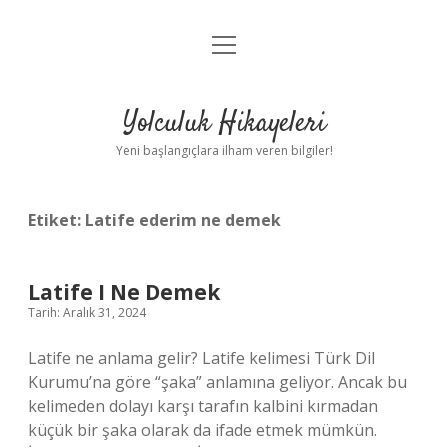
menüyü
Anasayfa
aç
Gizlilik Politikası
Yolculuk Hikayeleri
Yasal Uyarı
Yeni başlangıçlara ilham veren bilgiler!
Hakkımızda
Etiket:
Latife ederim ne demek
Latife I Ne Demek
Tarih: Aralık 31, 2024
Latife ne anlama gelir? Latife kelimesi Türk Dil
Kurumu’na göre “şaka” anlamına geliyor. Ancak bu
kelimeden dolayı karşı tarafın kalbini kırmadan
küçük bir şaka olarak da ifade etmek mümkün.