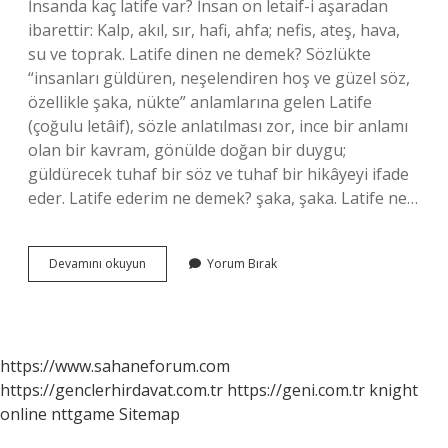
İnsanda kaç latife var? İnsan on letaif-i aşaradan
ibarettir: Kalp, akıl, sır, hafi, ahfa; nefis, ateş, hava,
su ve toprak. Latife dinen ne demek? Sözlükte
“insanları güldüren, neşelendiren hoş ve güzel söz,
özellikle şaka, nükte” anlamlarına gelen Latife
(çoğulu letâif), sözle anlatılması zor, ince bir anlamı
olan bir kavram, gönülde doğan bir duygu;
güldürecek tuhaf bir söz ve tuhaf bir hikâyeyi ifade
eder. Latife ederim ne demek? şaka, şaka. Latife ne…
Latife
Devamını okuyun
Yorum Bırak
I
Ne
Demek
https://www.sahaneforum.com
https://genclerhirdavat.com.tr
https://geni.com.tr
knight
online
nttgame
Sitemap