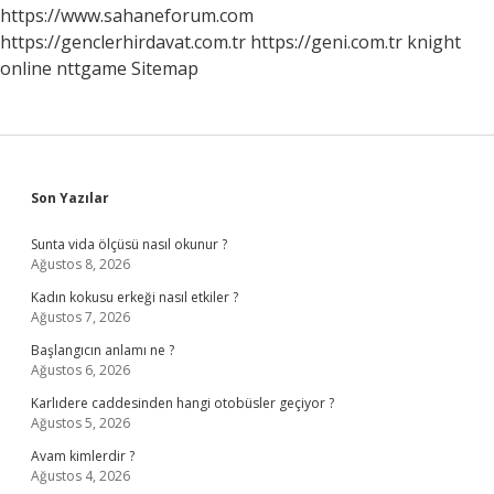
https://www.sahaneforum.com
https://genclerhirdavat.com.tr
https://geni.com.tr
knight
online
nttgame
Sitemap
Sidebar
Son Yazılar
Sunta vida ölçüsü nasıl okunur ?
Ağustos 8, 2026
Kadın kokusu erkeği nasıl etkiler ?
Ağustos 7, 2026
Başlangıcın anlamı ne ?
Ağustos 6, 2026
Karlıdere caddesinden hangi otobüsler geçiyor ?
Ağustos 5, 2026
Avam kimlerdir ?
Ağustos 4, 2026