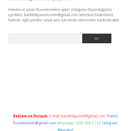
Hukuka ve yasal düzenlemelere aykırı olduğunu düşündüğünüz
içerikleri,
backlinkpanelicomtr@gmail.com
adresine bildirmeniz
halinde, ilgili içerikler yasal süre içerisinde sitemizden kaldırılacaktır.
Arama
r güncel adres
Reklam ve İletişim:
E-mail:
backlinkpaneli@gmail.com
Teams:
forumhizmeti@gmail.com
Whatsapp: 0262 606 0 726
Telegram:
@karabul