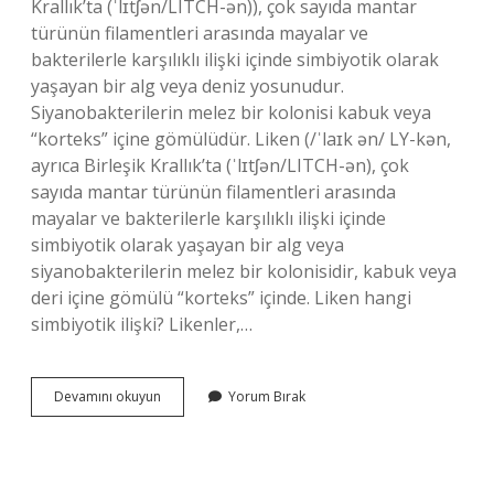
Krallık’ta (ˈlɪtʃən/LITCH-ən)), çok sayıda mantar
türünün filamentleri arasında mayalar ve
bakterilerle karşılıklı ilişki içinde simbiyotik olarak
yaşayan bir alg veya deniz yosunudur.
Siyanobakterilerin melez bir kolonisi kabuk veya
“korteks” içine gömülüdür. Liken (/ˈlaɪk ən/ LY-kən,
ayrıca Birleşik Krallık’ta (ˈlɪtʃən/LITCH-ən), çok
sayıda mantar türünün filamentleri arasında
mayalar ve bakterilerle karşılıklı ilişki içinde
simbiyotik olarak yaşayan bir alg veya
siyanobakterilerin melez bir kolonisidir, kabuk veya
deri içine gömülü “korteks” içinde. Liken hangi
simbiyotik ilişki? Likenler,…
Liken
Devamını okuyun
Yorum Bırak
Nedir
Mutualizm