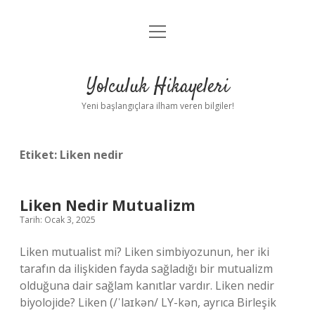
menüyü
Anasayfa
aç
Gizlilik Politikası
Yolculuk Hikayeleri
Yasal Uyarı
Yeni başlangıçlara ilham veren bilgiler!
Hakkımızda
Etiket:
Liken nedir
Liken Nedir Mutualizm
Tarih: Ocak 3, 2025
Liken mutualist mi? Liken simbiyozunun, her iki
tarafın da ilişkiden fayda sağladığı bir mutualizm
olduğuna dair sağlam kanıtlar vardır. Liken nedir
biyolojide? Liken (/ˈlaɪkən/ LY-kən, ayrıca Birleşik