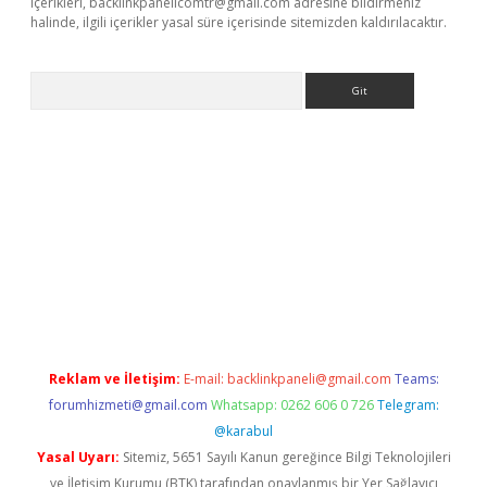
içerikleri,
backlinkpanelicomtr@gmail.com
adresine bildirmeniz
halinde, ilgili içerikler yasal süre içerisinde sitemizden kaldırılacaktır.
Arama
r güncel adres
Reklam ve İletişim:
E-mail:
backlinkpaneli@gmail.com
Teams:
forumhizmeti@gmail.com
Whatsapp: 0262 606 0 726
Telegram:
@karabul
Yasal Uyarı:
Sitemiz, 5651 Sayılı Kanun gereğince Bilgi Teknolojileri
ve İletişim Kurumu (BTK) tarafından onaylanmış bir Yer Sağlayıcı