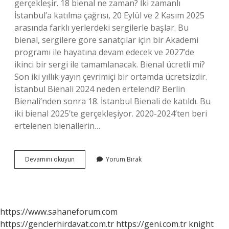
gerçekleşir. 18 bienal ne zaman? İki zamanlı
İstanbul’a katılma çağrısı, 20 Eylül ve 2 Kasım 2025
arasında farklı yerlerdeki sergilerle başlar. Bu
bienal, sergilere göre sanatçılar için bir Akademi
programı ile hayatına devam edecek ve 2027’de
ikinci bir sergi ile tamamlanacak. Bienal ücretli mi?
Son iki yıllık yayın çevrimiçi bir ortamda ücretsizdir.
İstanbul Bienali 2024 neden ertelendi? Berlin
Bienali’nden sonra 18. İstanbul Bienali de katıldı. Bu
iki bienal 2025’te gerçekleşiyor. 2020-2024’ten beri
ertelenen bienallerin…
18
Devamını okuyun
Yorum Bırak
İStanbul
Bienali
Nerede
https://www.sahaneforum.com
https://genclerhirdavat.com.tr
https://geni.com.tr
knight