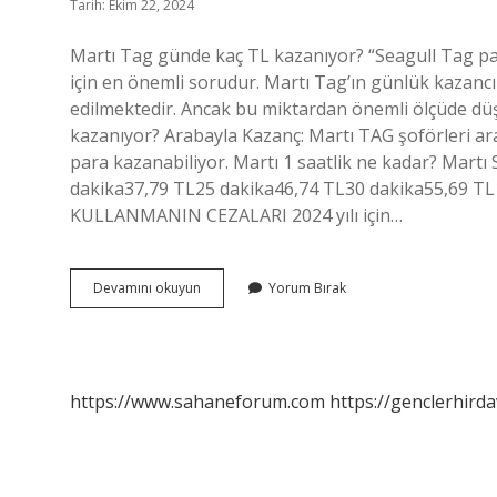
Tarih: Ekim 22, 2024
Martı Tag günde kaç TL kazanıyor? “Seagull Tag pa
için en önemli sorudur. Martı Tag’ın günlük kazanc
edilmektedir. Ancak bu miktardan önemli ölçüde düş
kazanıyor? Arabayla Kazanç: Martı TAG şoförleri ara
para kazanabiliyor. Martı 1 saatlik ne kadar? Martı 
dakika37,79 TL25 dakika46,74 TL30 dakika55,69 TL
KULLANMANIN CEZALARI 2024 yılı için…
Martı
Devamını okuyun
Yorum Bırak
Ne
Kadar
Kazanıyor
https://www.sahaneforum.com
https://genclerhirda