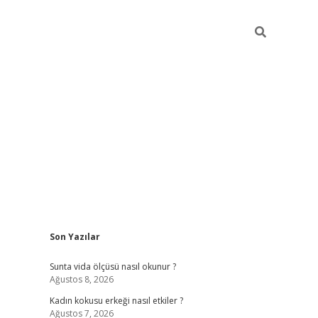
Sidebar
Son Yazılar
betexper giriş
betexpergir.net
betexper güncel
Sunta vida ölçüsü nasıl okunur ?
Ağustos 8, 2026
Kadın kokusu erkeği nasıl etkiler ?
Ağustos 7, 2026