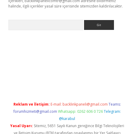
içerikleri,
backlinkpanelicomtr@gmail.com
adresine bildirmeniz
halinde, ilgili içerikler yasal süre içerisinde sitemizden kaldırılacaktır.
Arama
r güncel adres
Reklam ve İletişim:
E-mail:
backlinkpaneli@gmail.com
Teams:
forumhizmeti@gmail.com
Whatsapp: 0262 606 0 726
Telegram:
@karabul
Yasal Uyarı:
Sitemiz, 5651 Sayılı Kanun gereğince Bilgi Teknolojileri
ve İletişim Kurumu (BTK) tarafından onaylanmış bir Yer Sağlayıcı