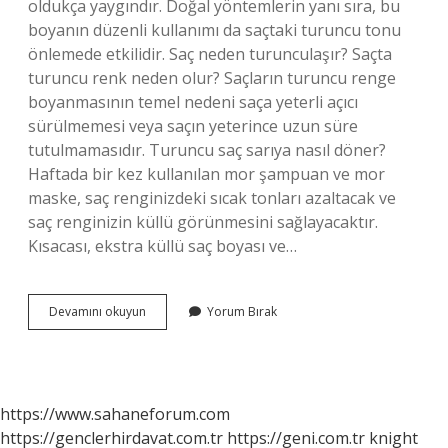
oldukça yaygındır. Doğal yöntemlerin yanı sıra, bu
boyanın düzenli kullanımı da saçtaki turuncu tonu
önlemede etkilidir. Saç neden turunculaşır? Saçta
turuncu renk neden olur? Saçların turuncu renge
boyanmasının temel nedeni saça yeterli açıcı
sürülmemesi veya saçın yeterince uzun süre
tutulmamasıdır. Turuncu saç sarıya nasıl döner?
Haftada bir kez kullanılan mor şampuan ve mor
maske, saç renginizdeki sıcak tonları azaltacak ve
saç renginizin küllü görünmesini sağlayacaktır.
Kısacası, ekstra küllü saç boyası ve…
Saçım
Devamını okuyun
Yorum Bırak
Neden
Turuncu
Oluyor
https://www.sahaneforum.com
https://genclerhirdavat.com.tr
https://geni.com.tr
knight