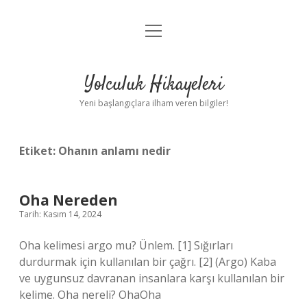
menüyü
Anasayfa
aç
Gizlilik Politikası
Yolculuk Hikayeleri
Yasal Uyarı
Yeni başlangıçlara ilham veren bilgiler!
Hakkımızda
Etiket:
Ohanın anlamı nedir
Oha Nereden
Tarih: Kasım 14, 2024
Oha kelimesi argo mu? Ünlem. [1] Sığırları
durdurmak için kullanılan bir çağrı. [2] (Argo) Kaba
ve uygunsuz davranan insanlara karşı kullanılan bir
kelime. Oha nereli? OhaOha