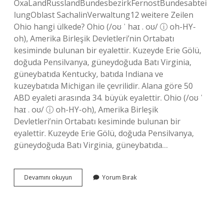
ОхаLandRusslandBundesbezirkFernostBundesabtei
lungOblast SachalinVerwaltung12 weitere Zeilen
Ohio hangi ülkede? Ohio (/oʊ ˈ haɪ . oʊ/ ⓘ oh-HY-
oh), Amerika Birleşik Devletleri’nin Ortabatı
kesiminde bulunan bir eyalettir. Kuzeyde Erie Gölü,
doğuda Pensilvanya, güneydoğuda Batı Virginia,
güneybatıda Kentucky, batıda Indiana ve
kuzeybatıda Michigan ile çevrilidir. Alana göre 50
ABD eyaleti arasında 34. büyük eyalettir. Ohio (/oʊ ˈ
haɪ . oʊ/ ⓘ oh-HY-oh), Amerika Birleşik
Devletleri’nin Ortabatı kesiminde bulunan bir
eyalettir. Kuzeyde Erie Gölü, doğuda Pensilvanya,
güneydoğuda Batı Virginia, güneybatıda…
Oha
Devamını okuyun
Yorum Bırak
Nereden