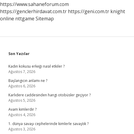
https://www.sahaneforum.com
https://genclerhirdavat.com.tr
https://geni.com.tr
knight
online
nttgame
Sitemap
Sidebar
Son Yazılar
Kadın kokusu erkeği nasıl etkiler ?
Ağustos 7, 2026
Başlangıcın anlamı ne ?
Ağustos 6, 2026
Karlıdere caddesinden hangi otobüsler geçiyor ?
Ağustos 5, 2026
Avam kimlerdir ?
Ağustos 4, 2026
1. dünya savaşı cephelerinde kimlerle savaştık ?
Ağustos 3, 2026