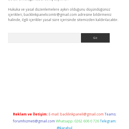
Hukuka ve yasal düzenlemelere aykırı olduğunu düşündüğünüz
içerikleri,
backlinkpanelicomtr@gmail.com
adresine bildirmeniz
halinde, ilgili içerikler yasal süre içerisinde sitemizden kaldırılacaktır.
Arama
er güncel adres
Reklam ve İletişim:
E-mail:
backlinkpaneli@gmail.com
Teams:
forumhizmeti@gmail.com
Whatsapp: 0262 606 0 726
Telegram:
@karabul