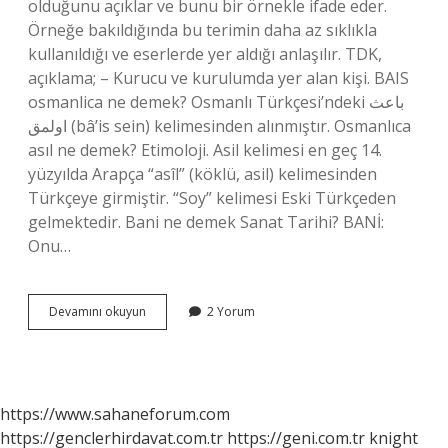
olduğunu açıklar ve bunu bir örnekle ifade eder.
Örneğe bakıldığında bu terimin daha az sıklıkla
kullanıldığı ve eserlerde yer aldığı anlaşılır. TDK,
açıklama; – Kurucu ve kurulumda yer alan kişi. BAIS
osmanlica ne demek? Osmanlı Türkçesi’ndeki باعث
اولمق‎ (bâ’is sein) kelimesinden alınmıştır. Osmanlıca
asıl ne demek? Etimoloji. Asil kelimesi en geç 14.
yüzyılda Arapça “asîl” (köklü, asil) kelimesinden
Türkçeye girmiştir. “Soy” kelimesi Eski Türkçeden
gelmektedir. Bani ne demek Sanat Tarihi? BANİ:
Onu…
Bani
Devamını okuyun
2 Yorum
Osmanlıca
Ne
Demek
https://www.sahaneforum.com
https://genclerhirdavat.com.tr
https://geni.com.tr
knight