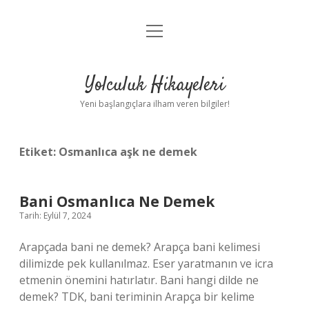
menüyü
Anasayfa
aç
Gizlilik Politikası
Yolculuk Hikayeleri
Yasal Uyarı
Yeni başlangıçlara ilham veren bilgiler!
Hakkımızda
Etiket:
Osmanlıca aşk ne demek
Bani Osmanlıca Ne Demek
Tarih: Eylül 7, 2024
Arapçada bani ne demek? Arapça bani kelimesi
dilimizde pek kullanılmaz. Eser yaratmanın ve icra
etmenin önemini hatırlatır. Bani hangi dilde ne
demek? TDK, bani teriminin Arapça bir kelime