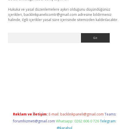
Hukuka ve yasal düzenlemelere aykırı olduğunu düşündüğünüz
içerikleri,
backlinkpanelicomtr@gmail.com
adresine bildirmeniz
halinde, ilgili içerikler yasal süre içerisinde sitemizden kaldırılacaktır.
Arama
er güncel adres
Reklam ve İletişim:
E-mail:
backlinkpaneli@gmail.com
Teams:
forumhizmeti@gmail.com
Whatsapp: 0262 606 0 726
Telegram:
@karabul