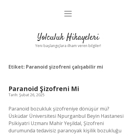
menüyü
Anasayfa
aç
Gizlilik Politikası
Yolculuk Hikayeleri
Yasal Uyarı
Yeni başlangıçlara ilham veren bilgiler!
Hakkımızda
Etiket:
Paranoid şizofreni çalışabilir mi
Paranoid Şizofreni Mi
Tarih: Şubat 26, 2025
Paranoid bozukluk şizofreniye dönüşür mü?
Üsküdar Üniversitesi Npurganbul Beyin Hastanesi
Psikiyatri Uzmanı Mahir Yeşildal, Şizofreni
durumunda tedavisiz paranoyak kişilik bozukluğu