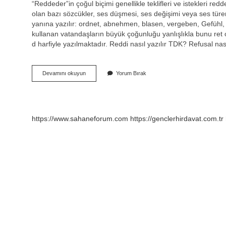
“Reddeder”in çoğul biçimi genellikle teklifleri ve istekleri redd
olan bazı sözcükler, ses düşmesi, ses değişimi veya ses türemes
yanına yazılır: ordnet, abnehmen, blasen, vergeben, Gefühl
kullanan vatandaşların büyük çoğunluğu yanlışlıkla bunu ret 
d harfiyle yazılmaktadır. Reddi nasıl yazılır TDK? Refusal na
Reddetmek
Devamını okuyun
Yorum Bırak
Türkçe
Nasıl
Yazılır
https://www.sahaneforum.com
https://genclerhirdavat.com.tr