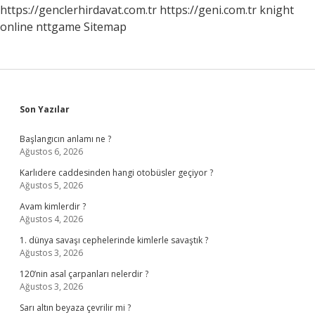
https://genclerhirdavat.com.tr
https://geni.com.tr
knight
online
nttgame
Sitemap
Sidebar
Son Yazılar
Başlangıcın anlamı ne ?
Ağustos 6, 2026
Karlıdere caddesinden hangi otobüsler geçiyor ?
Ağustos 5, 2026
Avam kimlerdir ?
Ağustos 4, 2026
1. dünya savaşı cephelerinde kimlerle savaştık ?
Ağustos 3, 2026
120’nin asal çarpanları nelerdir ?
Ağustos 3, 2026
Sarı altın beyaza çevrilir mi ?