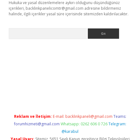
Hukuka ve yasal düzenlemelere aykırı olduğunu düşündüğünüz
içerikleri,
backlinkpanelicomtr@gmail.com
adresine bildirmeniz
halinde, ilgili içerikler yasal süre içerisinde sitemizden kaldırılacaktır.
Arama
r güncel adres
Reklam ve İletişim:
E-mail:
backlinkpaneli@gmail.com
Teams:
forumhizmeti@gmail.com
Whatsapp: 0262 606 0 726
Telegram:
@karabul
Yasal Uyarı:
Sitemiz, 5651 Sayılı Kanun gereğince Bilgi Teknolojileri