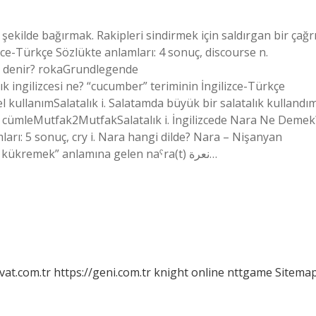
ekilde bağırmak. Rakipleri sindirmek için saldırgan bir çağrı
izce-Türkçe Sözlükte anlamları: 4 sonuç, discourse n.
sıl denir? rokaGrundlegende
ingilizcesi ne? “cucumber” teriminin İngilizce-Türkçe
 kullanımSalatalık i. Salatamda büyük bir salatalık kullandım
a cümleMutfak2MutfakSalatalık i. İngilizcede Nara Ne Demek
ları: 5 sonuç, cry i. Nara hangi dilde? Nara – Nişanyan
Sözlüğü. Arapça nˁr kökünden gelen ve “kükremek, kükremek” anlamına gelen naˁra(t) نعرة…
vat.com.tr
https://geni.com.tr
knight online
nttgame
Sitema