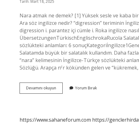
Tarih: Mart 18, 2025
Nara atmak ne demek? [1] Yüksek sesle ve kaba bir ş
Ara söz ingilizce nedir? “digression” teriminin İngil
digression i. parantez içi cümle i. Roka ingilizce na
ÜbersetzungenTürkischEnglischrokaRucola Salatalık 
sözlükteki anlamları: 6 sonuçKategoriİngilizce1Genel
Salatamda büyük bir salatalık kullandım. Daha fazl
“nara” kelimesinin İngilizce-Türkçe sözlükteki anlam
Nara
Devamını okuyun
Yorum Bırak
Ingilizcede
Ne
Demek
https://www.sahaneforum.com
https://genclerhirda