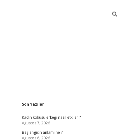
Sidebar
Son Yazılar
betexper giriş
betexpergir.net
betexper güncel
Kadın kokusu erkeği nasıl etkiler ?
Ağustos 7, 2026
Başlangıcın anlamı ne ?
Ağustos 6, 2026