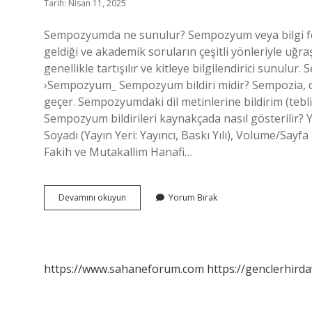
Tarih: Nisan 11, 2025
Sempozyumda ne sunulur? Sempozyum veya bilgi fest
geldiği ve akademik soruların çeşitli yönleriyle uğra
genellikle tartışılır ve kitleye bilgilendirici sunul
›Sempozyum_ Sempozyum bildiri midir? Sempozia, diğ
geçer. Sempozyumdaki dil metinlerine bildirim (teb
Sempozyum bildirileri kaynakçada nasıl gösterilir? Yaz
Soyadı (Yayın Yeri: Yayıncı, Baskı Yılı), Volume/Sa
Fakih ve Mutakallim Hanafi…
Sempozyumda
Devamını okuyun
Yorum Bırak
Bildiri
Sunulur
Mu
https://www.sahaneforum.com
https://genclerhirda