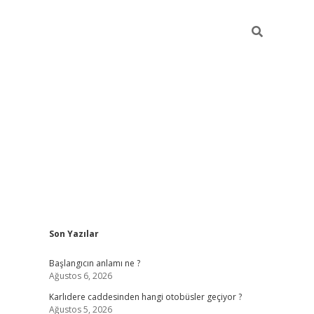
Sidebar
Son Yazılar
betexper giriş
betexpergir.net
betexper güncel
Başlangıcın anlamı ne ?
Ağustos 6, 2026
Karlıdere caddesinden hangi otobüsler geçiyor ?
Ağustos 5, 2026