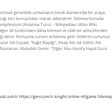
ivali genellikle uzmanların kendi alanlarında bir araya
ştığı seri konuşmalar olarak adlandırılır. Bilimsel konular
ur. Semphosium (Anlatma Türü) – Wikipediavi ›Wiki› Wiki
er dil türlerinden daha bilimsel ve ciddi bir atmosferden
liğ) denir. Konuşma sunum anlamına gelir (bildirim sunumu).
ar Adı Soyadı, “Kağıt Başlığı”, Kitap Adı, ed. Editör Adı
yfa Numarası. Abdullah Demir, “Diğer Abu Hanifa Hayal Gücü:
vat.com.tr
https://geni.com.tr
knight online
nttgame
Sitema