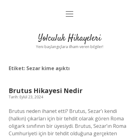
menüyü
Anasayfa
aç
Gizlilik Politikası
Yolculuk Hikayeleri
Yasal Uyarı
Yeni başlangıçlara ilham veren bilgiler!
Hakkımızda
Etiket:
Sezar kime aşıktı
Brutus Hikayesi Nedir
Tarih: Eylül 23, 2024
Brutus neden ihanet etti? Brutus, Sezar’ı kendi
(halkın) çıkarları için bir tehdit olarak gören Roma
oligark sınıfının bir üyesiydi. Brutus, Sezar’ın Roma
Cumhuriyeti için bir tehdit olduğuna gerçekten