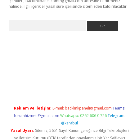
içerikleri,
backlinkpanelicomtr@gmail.com
adresine bildirmeniz
halinde, ilgili içerikler yasal süre içerisinde sitemizden kaldırılacaktır.
Arama
r güncel adres
Reklam ve İletişim:
E-mail:
backlinkpaneli@gmail.com
Teams:
forumhizmeti@gmail.com
Whatsapp: 0262 606 0 726
Telegram:
@karabul
Yasal Uyarı:
Sitemiz, 5651 Sayılı Kanun gereğince Bilgi Teknolojileri
ve İletişim Kurumu (BTK) tarafından onaylanmış bir Yer Sağlayıcı