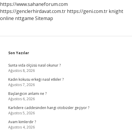
https://www.sahaneforum.com
https://genclerhirdavat.com.tr
https://geni.com.tr
knight
online
nttgame
Sitemap
Sidebar
Son Yazılar
Sunta vida ölçüsü nasıl okunur ?
Ağustos 8, 2026
Kadın kokusu erkeği nasıl etkiler ?
Ağustos 7, 2026
Başlangıcın anlamı ne ?
Ağustos 6, 2026
Karlıdere caddesinden hangi otobüsler geçiyor ?
Ağustos 5, 2026
Avam kimlerdir ?
Ağustos 4, 2026