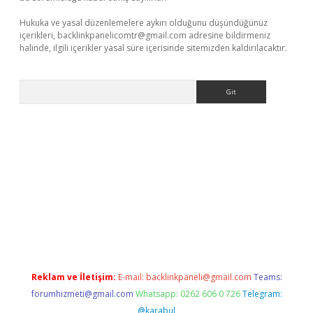
Hukuka ve yasal düzenlemelere aykırı olduğunu düşündüğünüz
içerikleri,
backlinkpanelicomtr@gmail.com
adresine bildirmeniz
halinde, ilgili içerikler yasal süre içerisinde sitemizden kaldırılacaktır.
Arama
r güncel adres
Reklam ve İletişim:
E-mail:
backlinkpaneli@gmail.com
Teams:
forumhizmeti@gmail.com
Whatsapp: 0262 606 0 726
Telegram:
@karabul