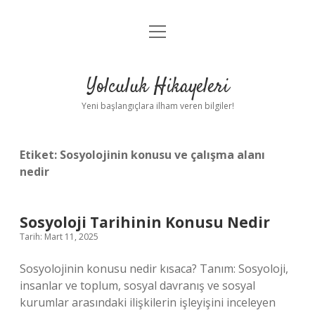
menüyü
Anasayfa
aç
Gizlilik Politikası
Yolculuk Hikayeleri
Yasal Uyarı
Yeni başlangıçlara ilham veren bilgiler!
Hakkımızda
Etiket:
Sosyolojinin konusu ve çalışma alanı
nedir
Sosyoloji Tarihinin Konusu Nedir
Tarih: Mart 11, 2025
Sosyolojinin konusu nedir kısaca? Tanım: Sosyoloji,
insanlar ve toplum, sosyal davranış ve sosyal
kurumlar arasındaki ilişkilerin işleyişini inceleyen