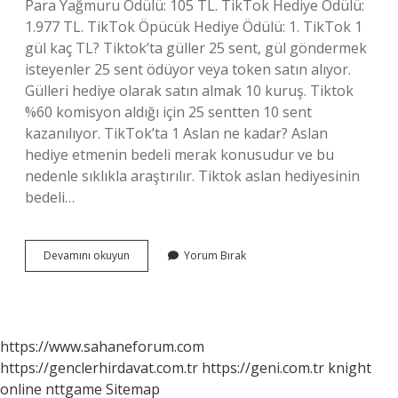
Para Yağmuru Ödülü: 105 TL. TikTok Hediye Ödülü:
1.977 TL. TikTok Öpücük Hediye Ödülü: 1. TikTok 1
gül kaç TL? Tiktok’ta güller 25 sent, gül göndermek
isteyenler 25 sent ödüyor veya token satın alıyor.
Gülleri hediye olarak satın almak 10 kuruş. Tiktok
%60 komisyon aldığı için 25 sentten 10 sent
kazanılıyor. TikTok’ta 1 Aslan ne kadar? Aslan
hediye etmenin bedeli merak konusudur ve bu
nedenle sıklıkla araştırılır. Tiktok aslan hediyesinin
bedeli…
Tiktok
Devamını okuyun
Yorum Bırak
Hediyeleri
Ne
Kadar
https://www.sahaneforum.com
https://genclerhirdavat.com.tr
https://geni.com.tr
knight
online
nttgame
Sitemap