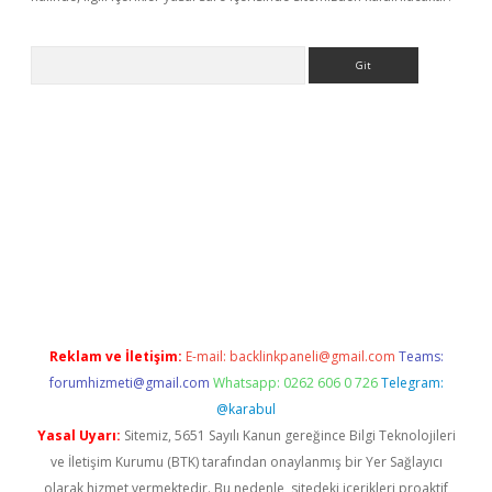
Arama
er güncel adres
Reklam ve İletişim:
E-mail:
backlinkpaneli@gmail.com
Teams:
forumhizmeti@gmail.com
Whatsapp: 0262 606 0 726
Telegram:
@karabul
Yasal Uyarı:
Sitemiz, 5651 Sayılı Kanun gereğince Bilgi Teknolojileri
ve İletişim Kurumu (BTK) tarafından onaylanmış bir Yer Sağlayıcı
olarak hizmet vermektedir. Bu nedenle, sitedeki içerikleri proaktif