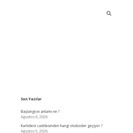
Sidebar
Son Yazılar
betexper giriş
betexpergir.net
betexper güncel
Başlangıcın anlamı ne ?
Ağustos 6, 2026
Karlıdere caddesinden hangi otobüsler geçiyor ?
Ağustos 5, 2026