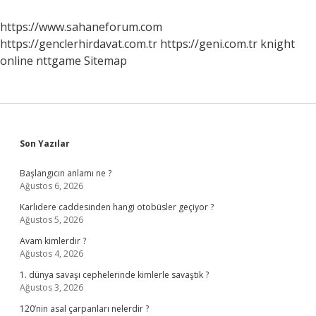
Kullanılır
https://www.sahaneforum.com
https://genclerhirdavat.com.tr
https://geni.com.tr
knight
online
nttgame
Sitemap
Sidebar
Son Yazılar
Başlangıcın anlamı ne ?
Ağustos 6, 2026
Karlıdere caddesinden hangi otobüsler geçiyor ?
Ağustos 5, 2026
Avam kimlerdir ?
Ağustos 4, 2026
1. dünya savaşı cephelerinde kimlerle savaştık ?
Ağustos 3, 2026
120’nin asal çarpanları nelerdir ?