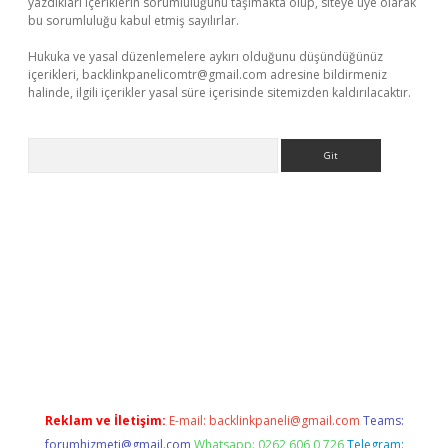
yazdıkları içeriklerin sorumluluğunu taşımakta olup, siteye üye olarak
bu sorumluluğu kabul etmiş sayılırlar.
Hukuka ve yasal düzenlemelere aykırı olduğunu düşündüğünüz
içerikleri,
backlinkpanelicomtr@gmail.com
adresine bildirmeniz
halinde, ilgili içerikler yasal süre içerisinde sitemizden kaldırılacaktır.
Arama
ir.net
betexper güncel adres
Reklam ve İletişim:
E-mail:
backlinkpaneli@gmail.com
Teams:
forumhizmeti@gmail.com
Whatsapp: 0262 606 0 726
Telegram: