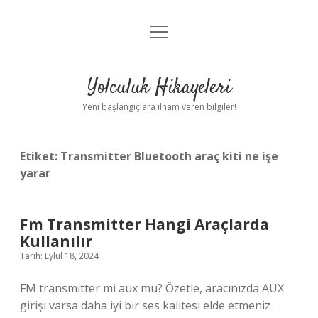
menüyü
Anasayfa
aç
Gizlilik Politikası
Yolculuk Hikayeleri
Yasal Uyarı
Yeni başlangıçlara ilham veren bilgiler!
Hakkımızda
Etiket:
Transmitter Bluetooth araç kiti ne işe
yarar
Fm Transmitter Hangi Araçlarda
Kullanılır
Tarih: Eylül 18, 2024
FM transmitter mi aux mu? Özetle, aracınızda AUX
girişi varsa daha iyi bir ses kalitesi elde etmeniz