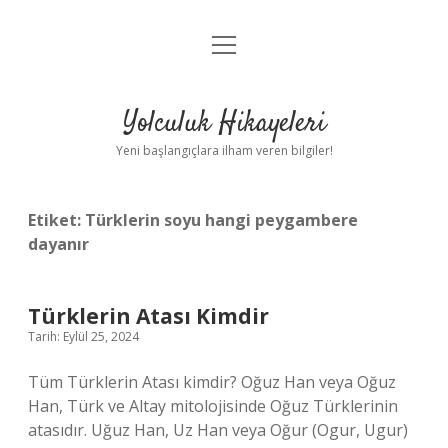
menüyü
Anasayfa
aç
Gizlilik Politikası
Yolculuk Hikayeleri
Yasal Uyarı
Yeni başlangıçlara ilham veren bilgiler!
Hakkımızda
Etiket:
Türklerin soyu hangi peygambere
dayanır
Türklerin Atası Kimdir
Tarih: Eylül 25, 2024
Tüm Türklerin Atası kimdir? Oğuz Han veya Oğuz
Han, Türk ve Altay mitolojisinde Oğuz Türklerinin
atasıdır. Uğuz Han, Uz Han veya Oğur (Ogur, Ugur)