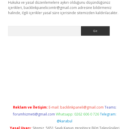
Hukuka ve yasal düzenlemelere aykırı olduğunu düşündüğünüz
içerikleri,
backlinkpanelicomtr@gmail.com
adresine bildirmeniz
halinde, ilgili içerikler yasal süre içerisinde sitemizden kaldırılacaktır.
Arama
t
betexper güncel adres
Reklam ve İletişim:
E-mail:
backlinkpaneli@gmail.com
Teams:
forumhizmeti@gmail.com
Whatsapp: 0262 606 0 726
Telegram:
@karabul
Yasal Uyarı:
Sitemiz, 5651 Sayılı Kanun gereğince Bilgi Teknolojileri