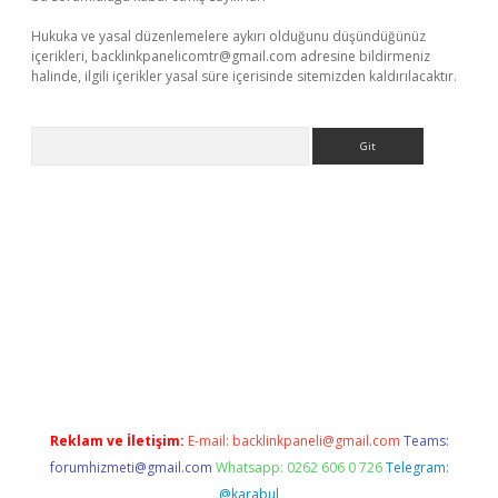
Hukuka ve yasal düzenlemelere aykırı olduğunu düşündüğünüz
içerikleri,
backlinkpanelicomtr@gmail.com
adresine bildirmeniz
halinde, ilgili içerikler yasal süre içerisinde sitemizden kaldırılacaktır.
Arama
r güncel adres
Reklam ve İletişim:
E-mail:
backlinkpaneli@gmail.com
Teams:
forumhizmeti@gmail.com
Whatsapp: 0262 606 0 726
Telegram:
@karabul