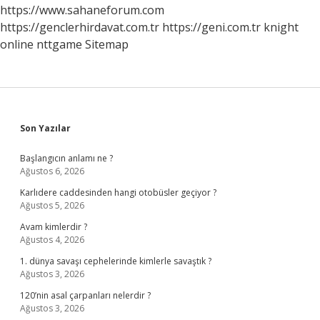
https://www.sahaneforum.com
https://genclerhirdavat.com.tr
https://geni.com.tr
knight
online
nttgame
Sitemap
Sidebar
Son Yazılar
Başlangıcın anlamı ne ?
Ağustos 6, 2026
Karlıdere caddesinden hangi otobüsler geçiyor ?
Ağustos 5, 2026
Avam kimlerdir ?
Ağustos 4, 2026
1. dünya savaşı cephelerinde kimlerle savaştık ?
Ağustos 3, 2026
120’nin asal çarpanları nelerdir ?
Ağustos 3, 2026