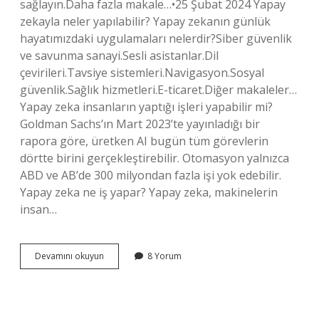
sağlayın.Daha fazla makale…•25 Şubat 2024 Yapay
zekayla neler yapılabilir? Yapay zekanın günlük
hayatımızdaki uygulamaları nelerdir?Siber güvenlik
ve savunma sanayi.Sesli asistanlar.Dil
çevirileri.Tavsiye sistemleri.Navigasyon.Sosyal
güvenlik.Sağlık hizmetleri.E-ticaret.Diğer makaleler…
Yapay zeka insanların yaptığı işleri yapabilir mi?
Goldman Sachs’ın Mart 2023’te yayınladığı bir
rapora göre, üretken AI bugün tüm görevlerin
dörtte birini gerçekleştirebilir. Otomasyon yalnızca
ABD ve AB’de 300 milyondan fazla işi yok edebilir.
Yapay zeka ne iş yapar? Yapay zeka, makinelerin
insan…
Yapay
Devamını okuyun
8 Yorum
Zeka
Hangi
Işleri
Yapabilir