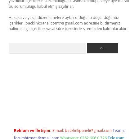
yazdıkları içeriklerin sorumluluğunu taşımakta olup, siteye üye olarak
bu sorumluluğu kabul etmiş sayılırlar.
Hukuka ve yasal düzenlemelere aykırı olduğunu düşündüğünüz
içerikleri,
backlinkpanelicomtr@gmail.com
adresine bildirmeniz
halinde, ilgili içerikler yasal süre içerisinde sitemizden kaldırılacaktır.
Arama
r güncel adres
Reklam ve İletişim:
E-mail:
backlinkpaneli@gmail.com
Teams:
forumhizmeti@gmail.com
Whatsapp: 0262 606 0 726
Telegram: