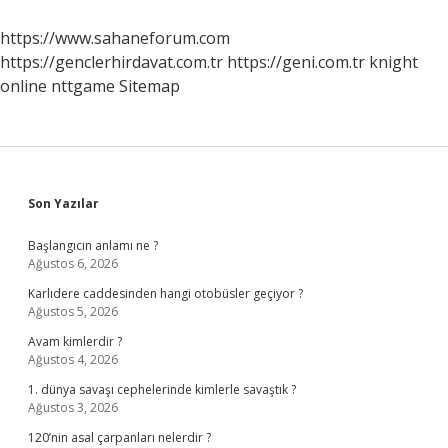
Demek
https://www.sahaneforum.com
https://genclerhirdavat.com.tr
https://geni.com.tr
knight
online
nttgame
Sitemap
Sidebar
Son Yazılar
Başlangıcın anlamı ne ?
Ağustos 6, 2026
Karlıdere caddesinden hangi otobüsler geçiyor ?
Ağustos 5, 2026
Avam kimlerdir ?
Ağustos 4, 2026
1. dünya savaşı cephelerinde kimlerle savaştık ?
Ağustos 3, 2026
120’nin asal çarpanları nelerdir ?