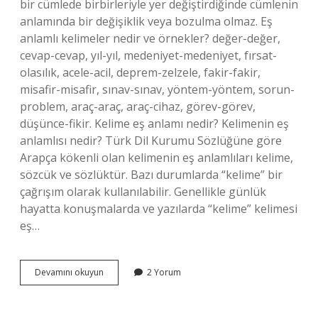
bir cümlede birbirleriyle yer değiştirdiğinde cümlenin
anlamında bir değişiklik veya bozulma olmaz. Eş
anlamlı kelimeler nedir ve örnekler? değer-değer,
cevap-cevap, yıl-yıl, medeniyet-medeniyet, fırsat-
olasılık, acele-acil, deprem-zelzele, fakir-fakir,
misafir-misafir, sınav-sınav, yöntem-yöntem, sorun-
problem, araç-araç, araç-cihaz, görev-görev,
düşünce-fikir. Kelime eş anlamı nedir? Kelimenin eş
anlamlısı nedir? Türk Dil Kurumu Sözlüğüne göre
Arapça kökenli olan kelimenin eş anlamlıları kelime,
sözcük ve sözlüktür. Bazı durumlarda “kelime” bir
çağrışım olarak kullanılabilir. Genellikle günlük
hayatta konuşmalarda ve yazılarda “kelime” kelimesi
eş…
Eş
Devamını okuyun
2 Yorum
Anlamlı
Kelime
Ne