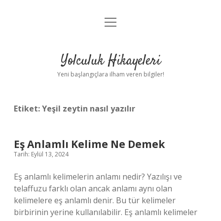
menüyü
Anasayfa
aç
Gizlilik Politikası
Yolculuk Hikayeleri
Yasal Uyarı
Yeni başlangıçlara ilham veren bilgiler!
Hakkımızda
Etiket:
Yeşil zeytin nasıl yazılır
Eş Anlamlı Kelime Ne Demek
Tarih: Eylül 13, 2024
Eş anlamlı kelimelerin anlamı nedir? Yazılışı ve
telaffuzu farklı olan ancak anlamı aynı olan
kelimelere eş anlamlı denir. Bu tür kelimeler
birbirinin yerine kullanılabilir. Eş anlamlı kelimeler