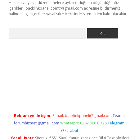
Hukuka ve yasal düzenlemelere aykırı olduğunu düşündüğünüz
içerikleri,
backlinkpanelicomtr@gmail.com
adresine bildirmeniz
halinde, ilgili içerikler yasal süre içerisinde sitemizden kaldırılacaktır.
Arama
r güncel adres
Reklam ve İletişim:
E-mail:
backlinkpaneli@gmail.com
Teams:
forumhizmeti@gmail.com
Whatsapp: 0262 606 0 726
Telegram:
@karabul
Yasal Uyarı:
Sitemiz, 5651 Sayılı Kanun gereğince Bilgi Teknolojileri