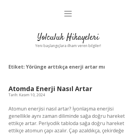
menüyü
Anasayfa
aç
Gizlilik Politikası
Yolculuk Hikayeleri
Yasal Uyarı
Yeni başlangıçlara ilham veren bilgiler!
Hakkımızda
Etiket:
Yörünge arttıkça enerji artar mı
Atomda Enerji Nasıl Artar
Tarih: Kasım 10, 2024
Atomun enerjisi nasıl artar? İyonlaşma enerjisi
genellikle aynı zaman diliminde sağa doğru hareket
ettikçe artar. Periyodik tabloda sağa doğru hareket
ettikçe atomun çapı azalır. Çap azaldıkça, çekirdeğe