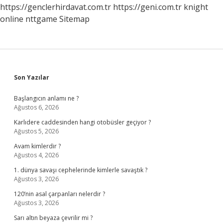
https://genclerhirdavat.com.tr
https://geni.com.tr
knight
online
nttgame
Sitemap
Sidebar
Son Yazılar
Başlangıcın anlamı ne ?
Ağustos 6, 2026
Karlıdere caddesinden hangi otobüsler geçiyor ?
Ağustos 5, 2026
Avam kimlerdir ?
Ağustos 4, 2026
1. dünya savaşı cephelerinde kimlerle savaştık ?
Ağustos 3, 2026
120’nin asal çarpanları nelerdir ?
Ağustos 3, 2026
Sarı altın beyaza çevrilir mi ?